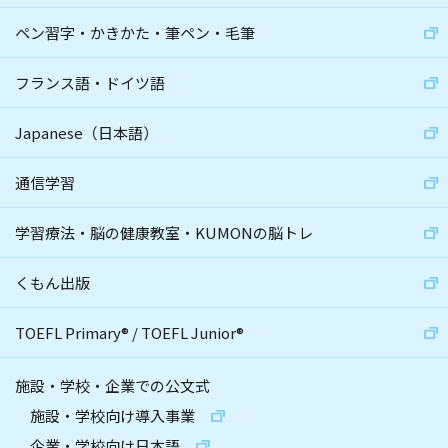
ペン習字・かきかた・筆ペン・毛筆
フランス語・ドイツ語
Japanese（日本語）
通信学習
学習療法・脳の健康教室・KUMONの脳トレ
くもん出版
TOEFL Primary
®
/
TOEFL Junior
®
施設・学校・企業での公文式
施設・学校向け導入事業
企業・学校向け日本語