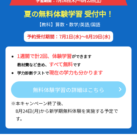
学習期間：7月16日(木)～8月22日(土)
夏の無料体験学習 受付中！
【教科】算数・数学/英語/国語
予約受付期間：7月1日(水)～8月19日(水)
1週間で計2回、体験学習
ができます
すべて無料
教材費など含め、
です
現在の学力も分かります
学力診断テストで
無料体験学習の詳細はこちら
※本キャンペーン終了後、
8月24日(月)から新学期無料体験を実施する予定で
す。