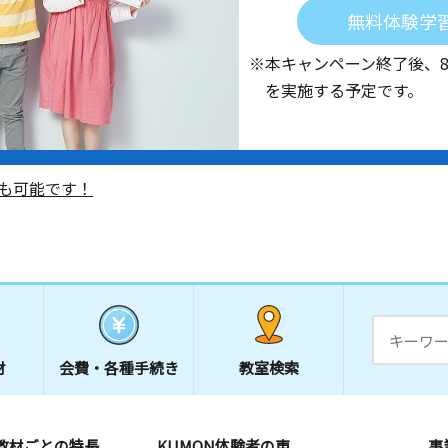
無料体験学
※本キャンペーン終了後、
を実施する予定です。
も可能です！
材
会費・
各種手続き
教室検索
教材ごとの特長
KUMON体験者の声
事