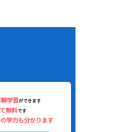
！
体験学習
ができます
べて無料
です
在の学力も分かります