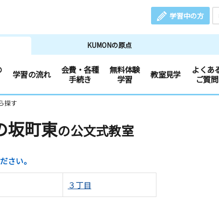
学習中の方
KUMONの原点
の
会費・各種
無料体験
よくあ
学習の流れ
教室見学
手続き
学習
ご質問
ら探す
の坂町東
の公文式教室
ださい。
３丁目