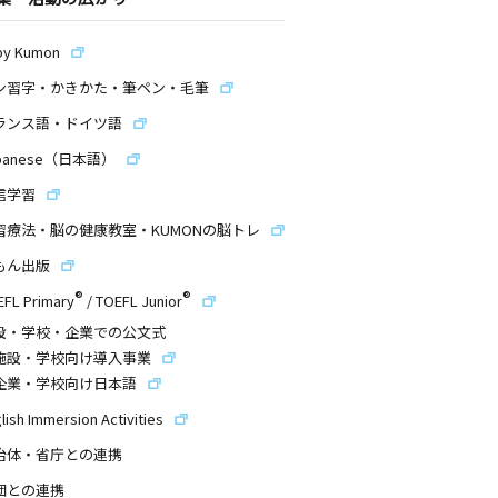
by Kumon
ン習字・かきかた・筆ペン・毛筆
ランス語・ドイツ語
panese（日本語）
信学習
習療法・脳の健康教室・KUMONの脳トレ
もん出版
®
®
EFL Primary
/
TOEFL Junior
設・学校・企業での公文式
施設・学校向け導入事業
企業・学校向け日本語
lish Immersion Activities
治体・省庁との連携
団との連携