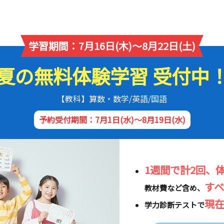
学習期間：7月16日(木)～8月22日(土)
夏の無料体験学習 受付中
【教科】算数・数学/英語/国語
予約受付期間：7月1日(水)～8月19日(水)
1週間で計2回、
す
教材費など含め、
現
学力診断テストで