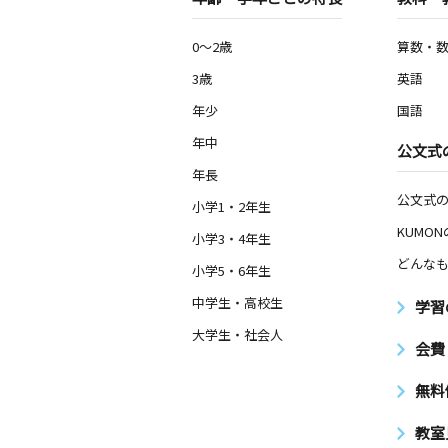
0～2歳
算数・
3歳
英語
年少
国語
年中
公文式
年長
公文式
小学1・2年生
KUMO
小学3・4年生
どんなも
小学5・6年生
中学生・高校生
学習
大学生・社会人
会費
無料
教室