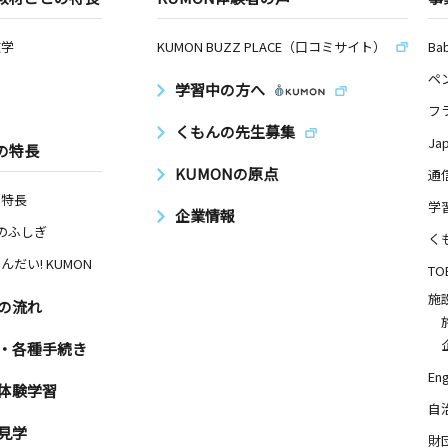
数学
KUMON BUZZ PLACE（口コミサイト）
Ba
ペ
学習中の方へ
フ
くもんの先生募集
Ja
の特長
KUMONの原点
通
の特長
学
企業情報
Nのふしぎ
く
んだい! KUMON
TO
施
の流れ
・各種手続き
Eng
体験学習
自
見学
財