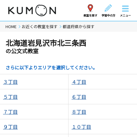
教室を探す
学習中の方
メニュー
HOME
お近くの教室を探す
都道府県から探す
北海道岩見沢市北三条西
の公文式教室
さらに以下よりエリアを選択してください。
３丁目
４丁目
５丁目
６丁目
７丁目
８丁目
９丁目
１０丁目