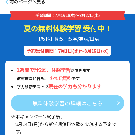
前のページへ戻る
学習期間：7月16日(木)～8月22日(土)
夏の無料体験学習 受付中！
【教科】算数・数学/英語/国語
予約受付期間：7月1日(水)～8月19日(水)
1週間で計2回、体験学習
ができます
すべて無料
教材費など含め、
です
現在の学力も分かります
学力診断テストで
無料体験学習の詳細はこちら
※本キャンペーン終了後、
8月24日(月)から新学期無料体験を実施する予定で
す。