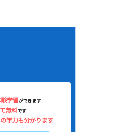
！
体験学習
ができます
べて無料
です
在の学力も分かります