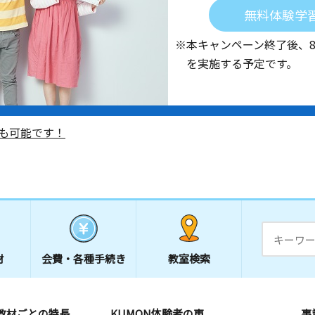
無料体験学
※本キャンペーン終了後、
を実施する予定です。
も可能です！
材
会費・
各種手続き
教室検索
教材ごとの特長
KUMON体験者の声
事