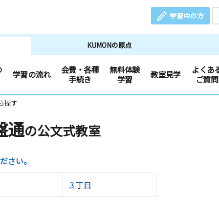
学習中の方
KUMONの原点
の
会費・各種
無料体験
よくあ
学習の流れ
教室見学
手続き
学習
ご質問
ら探す
盤通
の公文式教室
ださい。
３丁目