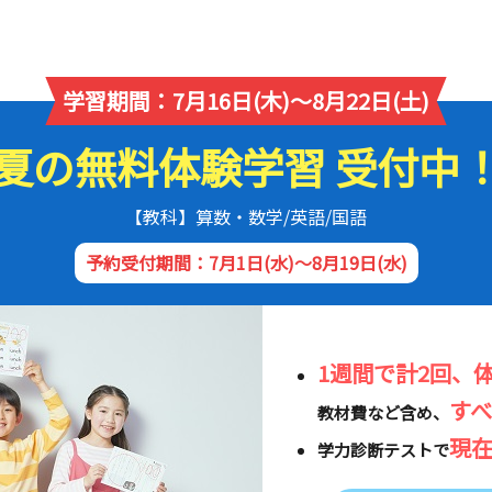
学習期間：7月16日(木)～8月22日(土)
夏の無料体験学習 受付中
【教科】算数・数学/英語/国語
予約受付期間：7月1日(水)～8月19日(水)
1週間で計2回、
す
教材費など含め、
現
学力診断テストで