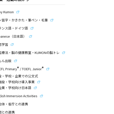
by Kumon
ン習字・かきかた・筆ペン・毛筆
ランス語・ドイツ語
panese（日本語）
信学習
習療法・脳の健康教室・KUMONの脳トレ
もん出版
®
®
EFL Primary
/
TOEFL Junior
設・学校・企業での公文式
施設・学校向け導入事業
企業・学校向け日本語
lish Immersion Activities
治体・省庁との連携
団との連携