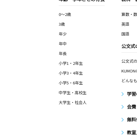
0～2歳
算数・
3歳
英語
年少
国語
年中
公文式
年長
公文式
小学1・2年生
KUMO
小学3・4年生
どんなも
小学5・6年生
中学生・高校生
学習
大学生・社会人
会費
無料
教室