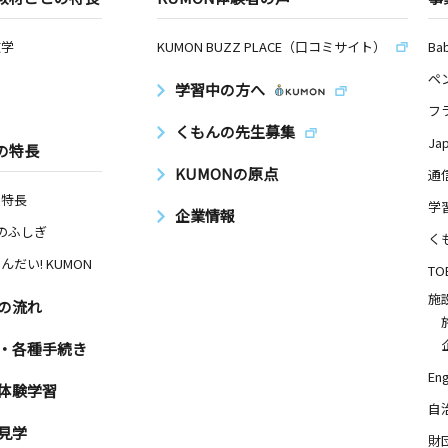
数学
KUMON BUZZ PLACE（口コミサイト）
Ba
ペ
学習中の方へ
フ
くもんの先生募集
Ja
の特長
KUMONの原点
通
の特長
学
企業情報
Nのふしぎ
く
んだい! KUMON
TO
施
の流れ
・各種手続き
Eng
体験学習
自
見学
財