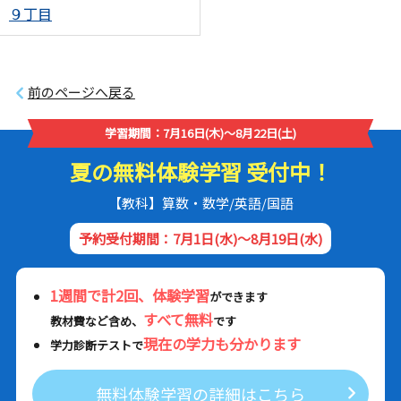
９丁目
前のページへ戻る
学習期間：7月16日(木)～8月22日(土)
夏の無料体験学習 受付中！
【教科】算数・数学/英語/国語
予約受付期間：7月1日(水)～8月19日(水)
1週間で計2回、体験学習
ができます
すべて無料
教材費など含め、
です
現在の学力も分かります
学力診断テストで
無料体験学習の詳細はこちら