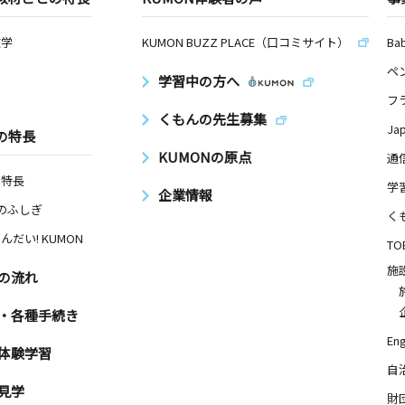
数学
KUMON BUZZ PLACE（口コミサイト）
Ba
ペ
学習中の方へ
フ
くもんの先生募集
Ja
の特長
KUMONの原点
通
の特長
学
企業情報
Nのふしぎ
く
んだい! KUMON
TO
施
の流れ
・各種手続き
Eng
体験学習
自
見学
財