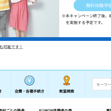
無料体験学
※本キャンペーン終了後、
を実施する予定です。
も可能です！
材
会費・
各種手続き
教室検索
教材ごとの特長
KUMON体験者の声
事