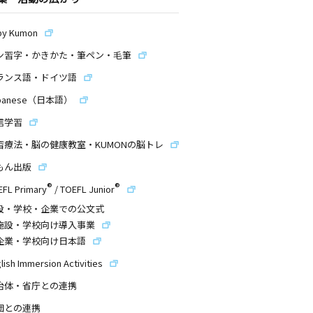
by Kumon
ン習字・かきかた・筆ペン・毛筆
ランス語・ドイツ語
panese（日本語）
信学習
習療法・脳の健康教室・KUMONの脳トレ
もん出版
®
®
EFL Primary
/
TOEFL Junior
設・学校・企業での公文式
施設・学校向け導入事業
企業・学校向け日本語
lish Immersion Activities
治体・省庁との連携
団との連携