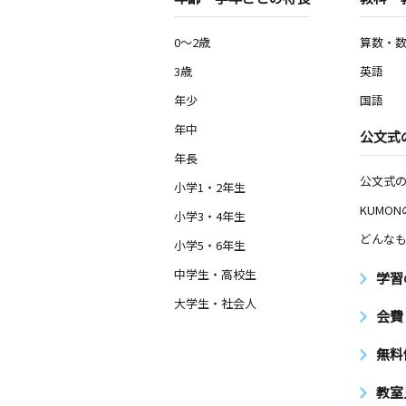
0～2歳
算数・
3歳
英語
年少
国語
年中
公文式
年長
公文式
小学1・2年生
KUMO
小学3・4年生
どんなも
小学5・6年生
中学生・高校生
学習
大学生・社会人
会費
無料
教室