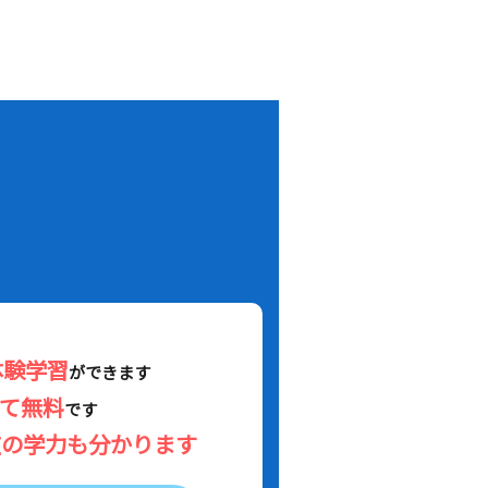
！
体験学習
ができます
べて無料
です
在の学力も分かります