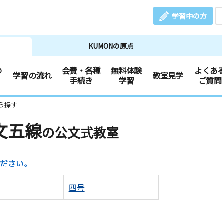
学習中の方
KUMONの原点
の
会費・各種
無料体験
よくあ
学習の流れ
教室見学
手続き
学習
ご質問
ら探す
文五線
の公文式教室
ださい。
四号