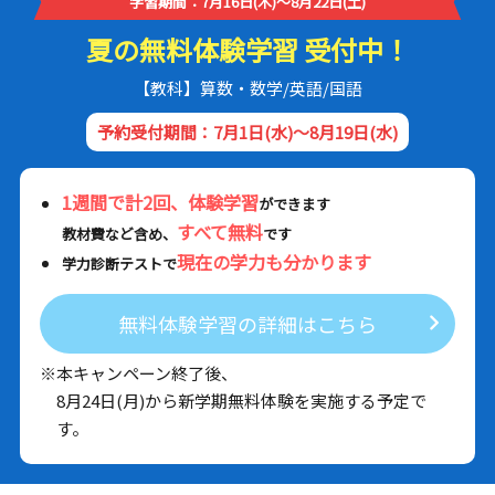
学習期間：7月16日(木)～8月22日(土)
夏の無料体験学習 受付中！
【教科】算数・数学/英語/国語
予約受付期間：7月1日(水)～8月19日(水)
1週間で計2回、体験学習
ができます
すべて無料
教材費など含め、
です
現在の学力も分かります
学力診断テストで
無料体験学習の詳細はこちら
※本キャンペーン終了後、
8月24日(月)から新学期無料体験を実施する予定で
す。