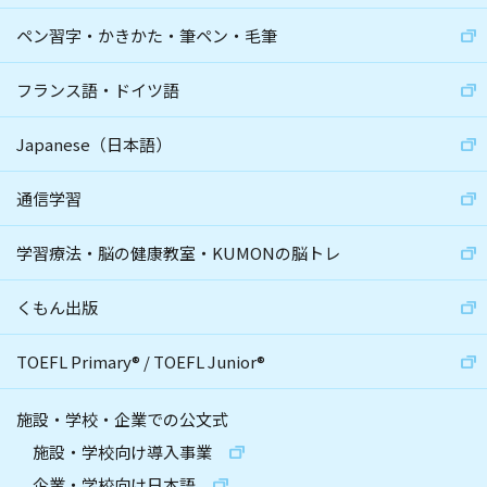
ペン習字・かきかた・筆ペン・毛筆
フランス語・ドイツ語
Japanese（日本語）
通信学習
学習療法・脳の健康教室・KUMONの脳トレ
くもん出版
TOEFL Primary
®
/
TOEFL Junior
®
施設・学校・企業での公文式
施設・学校向け導入事業
企業・学校向け日本語