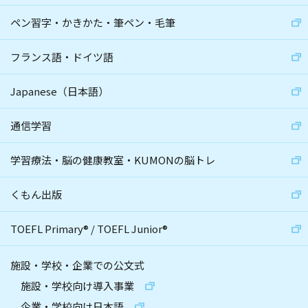
ペン習字・かきかた・筆ペン・毛筆
フランス語・ドイツ語
Japanese（日本語）
通信学習
学習療法・脳の健康教室・KUMONの脳トレ
くもん出版
TOEFL Primary
®
/
TOEFL Junior
®
施設・学校・企業での公文式
施設・学校向け導入事業
企業・学校向け日本語