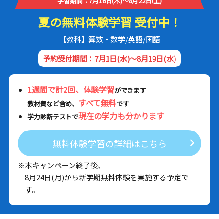
学習期間：7月16日(木)～8月22日(土)
夏の無料体験学習 受付中！
【教科】算数・数学/英語/国語
予約受付期間：7月1日(水)～8月19日(水)
1週間で計2回、体験学習
ができます
すべて無料
教材費など含め、
です
現在の学力も分かります
学力診断テストで
無料体験学習の詳細はこちら
※本キャンペーン終了後、
8月24日(月)から新学期無料体験を実施する予定で
す。