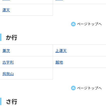
運天
ページトップへ
か行
兼次
上運天
古宇利
越地
呉我山
ページトップへ
さ行