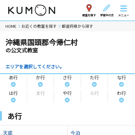
教室を探す
学習中の方
メニュー
HOME
お近くの教室を探す
都道府県から探す
沖縄県国頭郡今帰仁村
の公文式教室
エリアを選択してください。
あ行
か行
さ行
た行
な行
は行
ま行
や行
ら行
わ行
あ行
天底
今泊