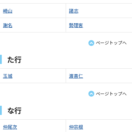
崎山
諸志
謝名
勢理客
ページトップへ
た行
玉城
渡喜仁
ページトップへ
な行
仲尾次
仲宗根