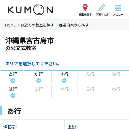
教室を探す
学習中の方
メニュー
HOME
お近くの教室を探す
都道府県から探す
沖縄県宮古島市
の公文式教室
エリアを選択してください。
あ行
か行
さ行
た行
な行
は行
ま行
や行
ら行
わ行
あ行
伊良部
上野