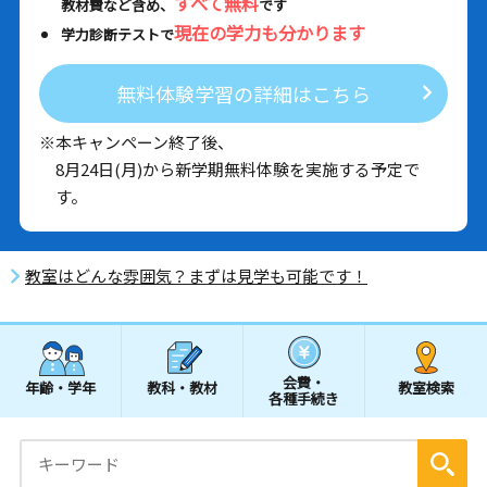
すべて無料
教材費など含め、
です
現在の学力も分かります
学力診断テストで
無料体験学習の詳細はこちら
※本キャンペーン終了後、
8月24日(月)から新学期無料体験を実施する予定で
す。
教室はどんな雰囲気？まずは見学も可能です！
会費・
年齢・学年
教科・教材
教室検索
各種手続き