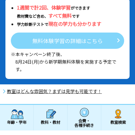
1週間で計2回、体験学習
ができます
すべて無料
教材費など含め、
です
現在の学力も分かります
学力診断テストで
無料体験学習の詳細はこちら
※本キャンペーン終了後、
8月24日(月)から新学期無料体験を実施する予定で
す。
教室はどんな雰囲気？まずは見学も可能です！
会費・
年齢・学年
教科・教材
教室検索
各種手続き