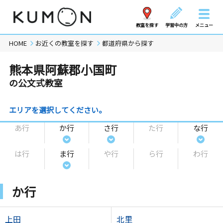
教室を探す
学習中の方
メニュー
HOME
お近くの教室を探す
都道府県から探す
熊本県阿蘇郡小国町
の公文式教室
エリアを選択してください。
あ行
か行
さ行
た行
な行
は行
ま行
や行
ら行
わ行
か行
上田
北里