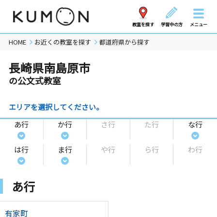
教室を探す
学習中の方
メニュー
HOME
お近くの教室を探す
都道府県から探す
長崎県南島原市
の公文式教室
エリアを選択してください。
あ行
か行
さ行
た行
な行
は行
ま行
や行
ら行
わ行
あ行
有家町