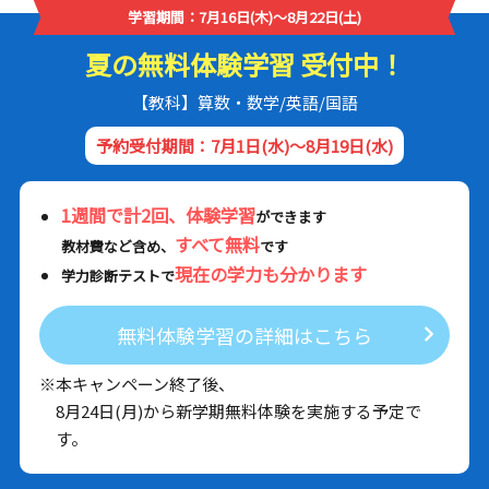
学習期間：7月16日(木)～8月22日(土)
夏の無料体験学習 受付中！
【教科】算数・数学/英語/国語
予約受付期間：7月1日(水)～8月19日(水)
1週間で計2回、体験学習
ができます
すべて無料
教材費など含め、
です
現在の学力も分かります
学力診断テストで
無料体験学習の詳細はこちら
※本キャンペーン終了後、
8月24日(月)から新学期無料体験を実施する予定で
す。