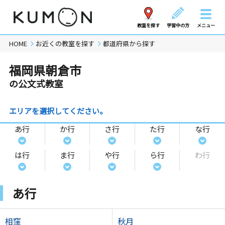
教室を探す
学習中の方
メニュー
HOME
お近くの教室を探す
都道府県から探す
福岡県朝倉市
の公文式教室
エリアを選択してください。
あ行
か行
さ行
た行
な行
は行
ま行
や行
ら行
わ行
あ行
相窪
秋月