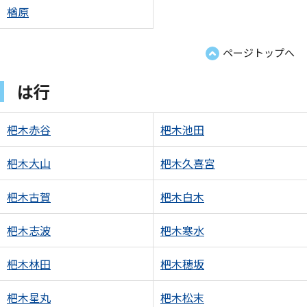
楢原
ページトップへ
は行
杷木赤谷
杷木池田
杷木大山
杷木久喜宮
杷木古賀
杷木白木
杷木志波
杷木寒水
杷木林田
杷木穂坂
杷木星丸
杷木松末