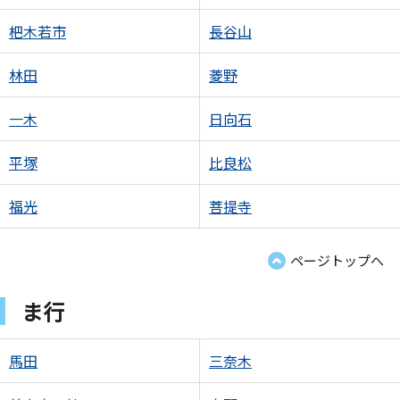
杷木若市
長谷山
林田
菱野
一木
日向石
平塚
比良松
福光
菩提寺
ページトップへ
ま行
馬田
三奈木