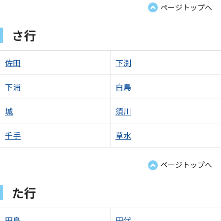
ページトップへ
さ行
佐田
下渕
下浦
白鳥
城
須川
千手
草水
ページトップへ
た行
田島
田代