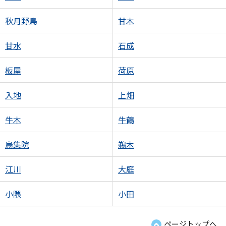
秋月野鳥
甘木
甘水
石成
板屋
荷原
入地
上畑
牛木
牛鶴
烏集院
鵜木
江川
大庭
小隈
小田
ページトップへ