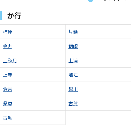
か行
柿原
片延
金丸
鎌崎
上秋月
上浦
上寺
隈江
倉吉
黒川
桑原
古賀
古毛