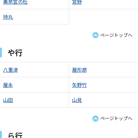
美奈宜の杜
宮野
持丸
ページトップへ
や行
八重津
屋形原
屋永
矢野竹
山田
山見
ページトップへ
ら行