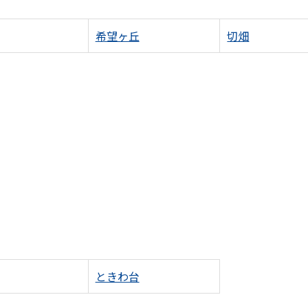
希望ヶ丘
切畑
ときわ台