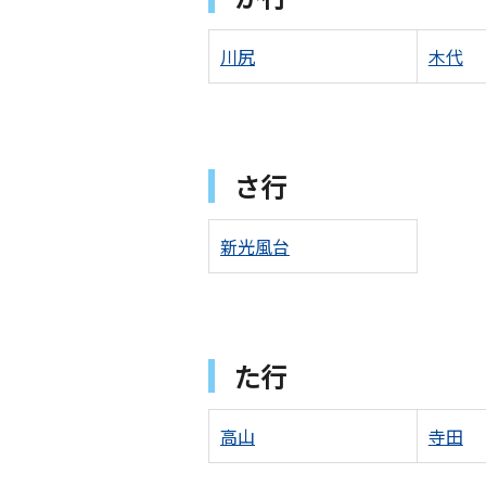
川尻
木代
さ行
新光風台
た行
高山
寺田