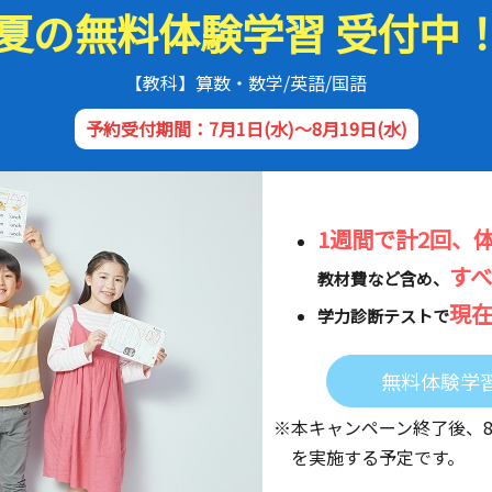
夏の無料体験学習 受付中
【教科】算数・数学/英語/国語
予約受付期間：7月1日(水)～8月19日(水)
1週間で計2回、
す
教材費など含め、
現
学力診断テストで
無料体験学
※本キャンペーン終了後、
を実施する予定です。