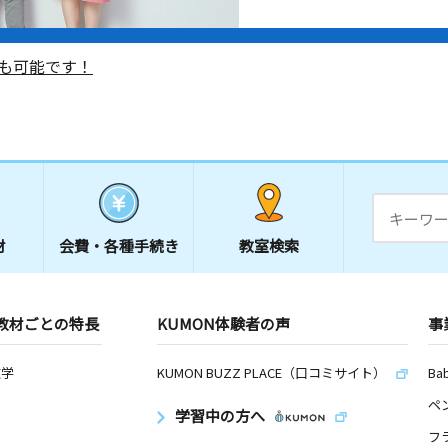
も可能です！
材
会費・
各種手続き
教室検索
教材ごとの特長
KUMON体験者の声
事
数学
KUMON BUZZ PLACE（口コミサイト）
Ba
ペ
学習中の方へ
フ