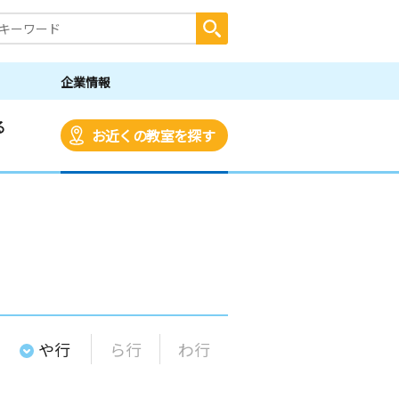
企業情報
る
お近くの教室を探す
や行
ら行
わ行