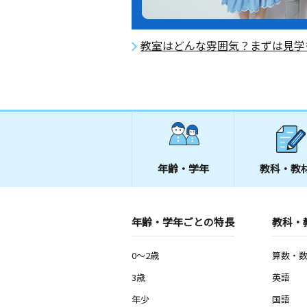
教室はどんな雰囲気？まずは見学
年齢・学年
教科・教
年齢・学年ごとの特長
教科・
0～2歳
算数・
3歳
英語
年少
国語