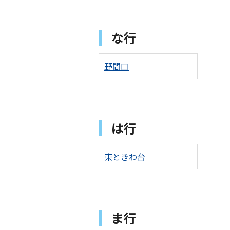
な行
野間口
は行
東ときわ台
ま行