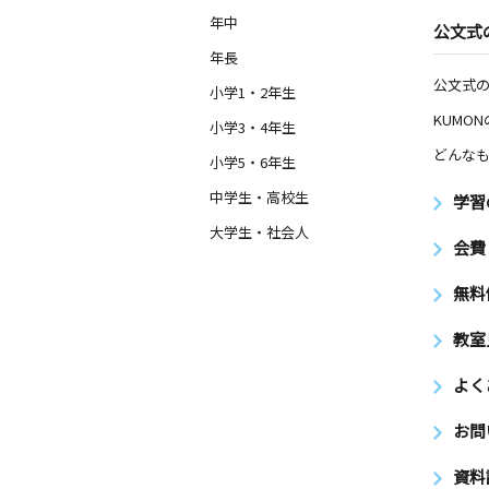
年中
公文式
年長
公文式
小学1・2年生
KUMO
小学3・4年生
どんなも
小学5・6年生
中学生・高校生
学習
大学生・社会人
会費
無料
教室
よく
お問
資料