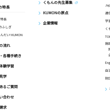
くもんの先生募集
Ja
の特長
KUMONの原点
通
の特長
学
企業情報
Nのふしぎ
く
んだい! KUMON
TO
施
の流れ
・各種手続き
Eng
体験学習
自
見学
財
あるご質問
い合わせ
請求