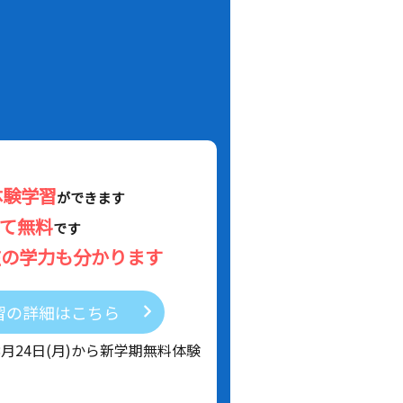
！
体験学習
ができます
べて無料
です
在の学力も分かります
習の詳細はこちら
8月24日(月)から新学期無料体験