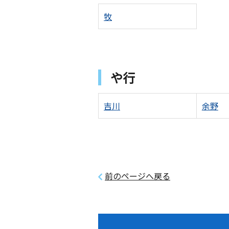
牧
や行
吉川
余野
前のページへ戻る