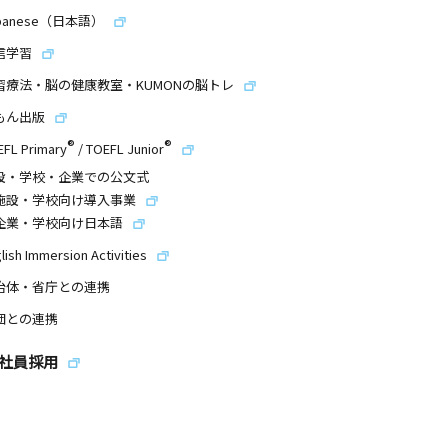
panese（日本語）
信学習
習療法・脳の健康教室・KUMONの脳トレ
もん出版
®
®
EFL Primary
/
TOEFL Junior
設・学校・企業での公文式
施設・学校向け導入事業
企業・学校向け日本語
lish Immersion Activities
治体・省庁との連携
団との連携
社員採用