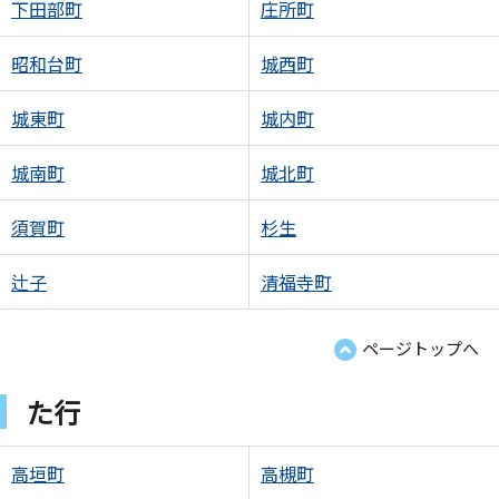
下田部町
庄所町
昭和台町
城西町
城東町
城内町
城南町
城北町
須賀町
杉生
辻子
清福寺町
ページトップへ
た行
高垣町
高槻町