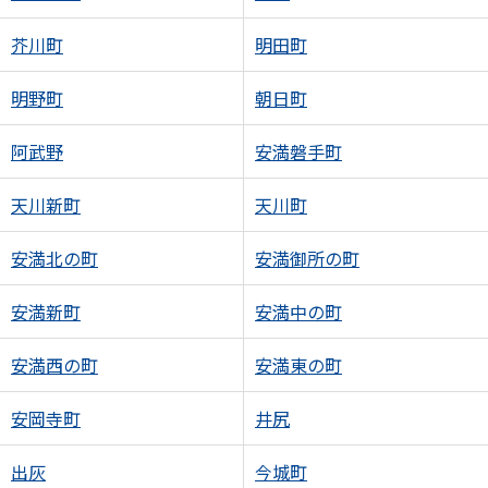
芥川町
明田町
明野町
朝日町
阿武野
安満磐手町
天川新町
天川町
安満北の町
安満御所の町
安満新町
安満中の町
安満西の町
安満東の町
安岡寺町
井尻
出灰
今城町