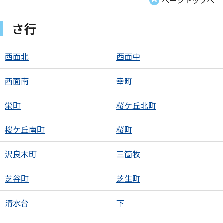
ページトップへ
さ行
西面北
西面中
西面南
幸町
栄町
桜ケ丘北町
桜ケ丘南町
桜町
沢良木町
三箇牧
芝谷町
芝生町
清水台
下