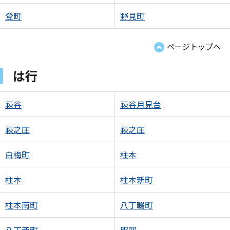
登町
野見町
ページトップへ
は行
萩谷
萩谷月見台
萩之庄
萩之庄
白梅町
柱本
柱本
柱本新町
柱本南町
八丁畷町