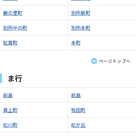
藤の里町
別所新町
別所中の町
別所本町
紅茸町
本町
ページトップへ
ま行
前島
前島
真上町
牧田町
松川町
松が丘