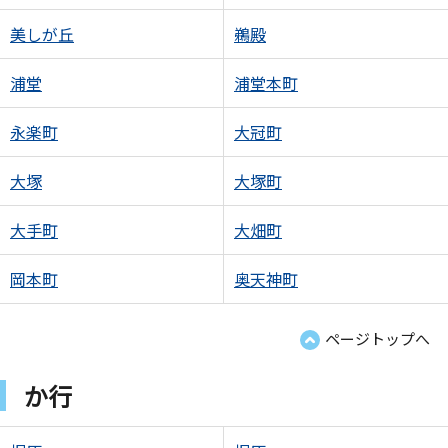
美しが丘
鵜殿
浦堂
浦堂本町
永楽町
大冠町
大塚
大塚町
大手町
大畑町
岡本町
奥天神町
ページトップへ
か行