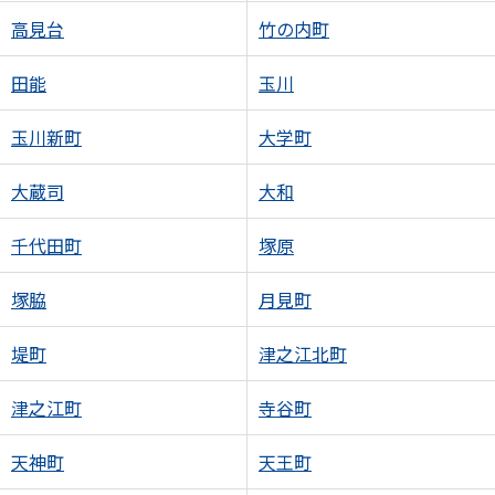
高見台
竹の内町
田能
玉川
玉川新町
大学町
大蔵司
大和
千代田町
塚原
塚脇
月見町
堤町
津之江北町
津之江町
寺谷町
天神町
天王町