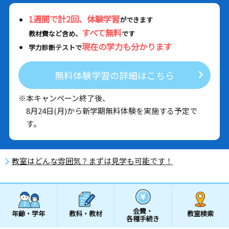
1週間で計2回、体験学習
ができます
すべて無料
教材費など含め、
です
現在の学力も分かります
学力診断テストで
無料体験学習の詳細はこちら
※本キャンペーン終了後、
8月24日(月)から新学期無料体験を実施する予定で
す。
教室はどんな雰囲気？まずは見学も可能です！
会費・
年齢・学年
教科・教材
教室検索
各種手続き