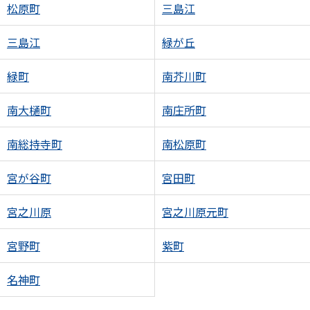
松原町
三島江
三島江
緑が丘
緑町
南芥川町
南大樋町
南庄所町
南総持寺町
南松原町
宮が谷町
宮田町
宮之川原
宮之川原元町
宮野町
紫町
名神町