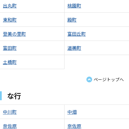
出丸町
桃園町
東和町
殿町
登美の里町
富田丘町
富田町
道鵜町
土橋町
ページトップへ
な行
中川町
中畑
奈佐原
奈佐原