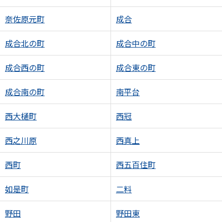
奈佐原元町
成合
成合北の町
成合中の町
成合西の町
成合東の町
成合南の町
南平台
西大樋町
西冠
西之川原
西真上
西町
西五百住町
如是町
二料
野田
野田東