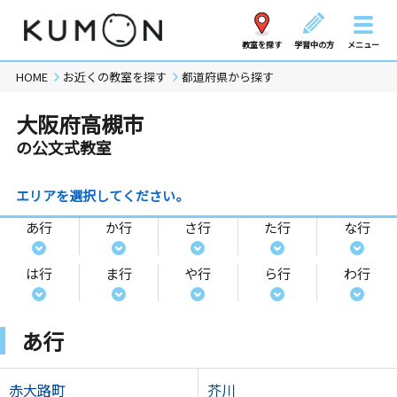
教室を探す
学習中の方
メニュー
HOME
お近くの教室を探す
都道府県から探す
大阪府高槻市
の公文式教室
エリアを選択してください。
あ行
か行
さ行
た行
な行
は行
ま行
や行
ら行
わ行
あ行
赤大路町
芥川