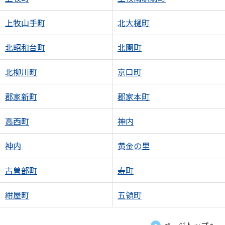
上牧山手町
北大樋町
北昭和台町
北園町
北柳川町
京口町
郡家新町
郡家本町
高西町
神内
神内
黄金の里
古曽部町
寿町
紺屋町
五領町