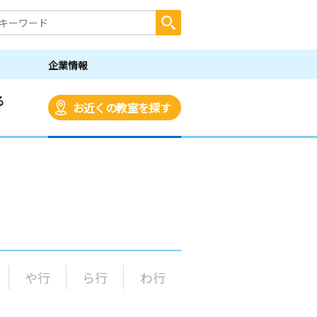
企業情報
る
お近くの教室を探す
や行
ら行
わ行