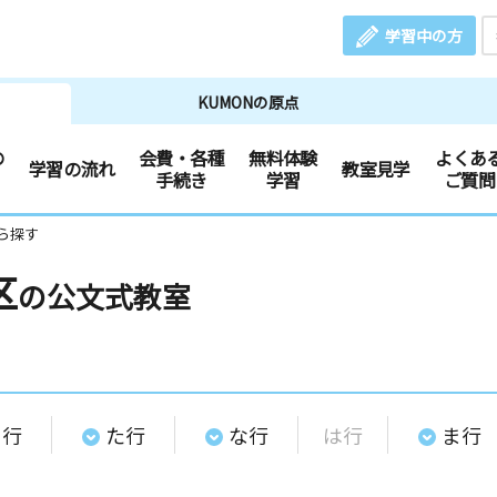
学習中の方
KUMONの原点
の
会費・各種
無料体験
よくあ
学習の流れ
教室見学
手続き
学習
ご質問
ら探す
区
の公文式教室
さ行
た行
な行
は行
ま行