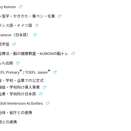
by Kumon
ン習字・かきかた・筆ペン・毛筆
ランス語・ドイツ語
panese（日本語）
信学習
習療法・脳の健康教室・KUMONの脳トレ
もん出版
®
®
EFL Primary
/
TOEFL Junior
設・学校・企業での公文式
施設・学校向け導入事業
企業・学校向け日本語
lish Immersion Activities
治体・省庁との連携
団との連携