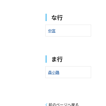
な行
中宮
ま行
森小路
前のページへ戻る