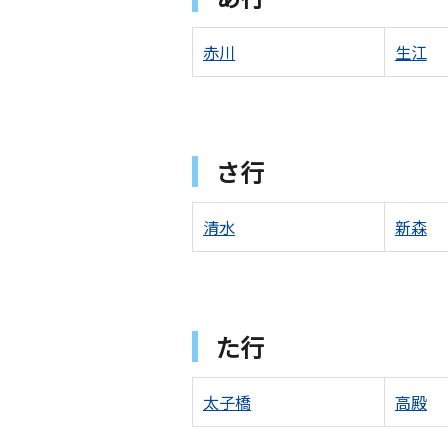
赤川
生江
さ行
清水
新森
た行
太子橋
高殿