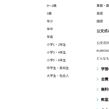
0～2歳
算数・
3歳
英語
年少
国語
年中
公文式
年長
公文式
小学1・2年生
KUMO
小学3・4年生
どんなも
小学5・6年生
中学生・高校生
学習
大学生・社会人
会費
無料
教室