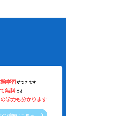
！
体験学習
ができます
べて無料
です
在の学力も分かります
習の詳細はこちら