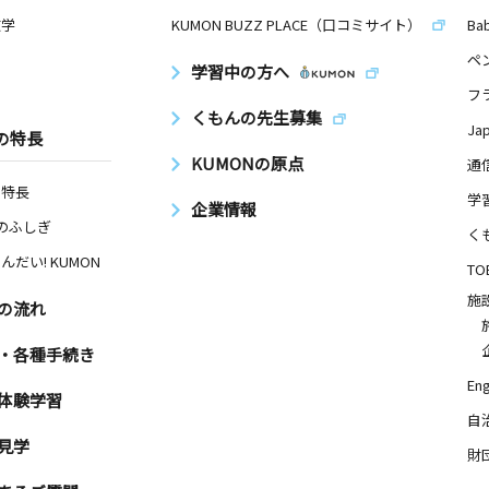
数学
KUMON BUZZ PLACE（口コミサイト）
Ba
ペ
学習中の方へ
フ
くもんの先生募集
Ja
の特長
KUMONの原点
通
の特長
学
企業情報
Nのふしぎ
く
んだい! KUMON
TO
施
の流れ
・各種手続き
Eng
体験学習
自
見学
財