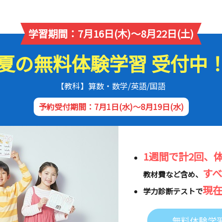
学習期間：7月16日(木)～8月22日(土)
夏の無料体験学習 受付中
【教科】算数・数学/英語/国語
予約受付期間：7月1日(水)～8月19日(水)
1週間で計2回、
す
教材費など含め、
現
学力診断テストで
無料体験学