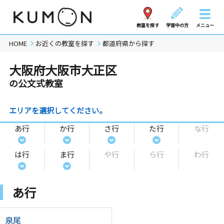
教室を探す
学習中の方
メニュー
HOME
お近くの教室を探す
都道府県から探す
大阪府大阪市大正区
の公文式教室
エリアを選択してください。
あ行
か行
さ行
た行
な行
は行
ま行
や行
ら行
わ行
あ行
泉尾