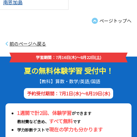
南恩加島
ページトップへ
前のページへ戻る
学習期間：7月16日(木)～8月22日(土)
夏の無料体験学習 受付中！
【教科】算数・数学/英語/国語
予約受付期間：7月1日(水)～8月19日(水)
1週間で計2回、体験学習
ができます
すべて無料
教材費など含め、
です
現在の学力も分かります
学力診断テストで