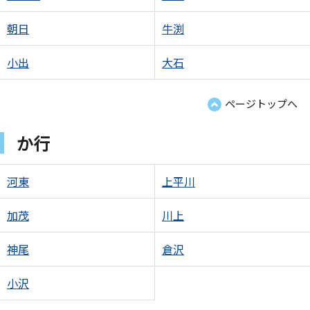
朝日
牛渕
小出
大石
ページトップへ
か行
河東
上平川
加茂
川上
神尾
倉沢
小沢