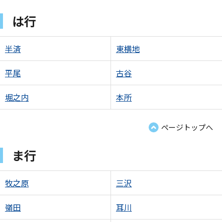
は行
半済
東横地
平尾
古谷
堀之内
本所
ページトップへ
ま行
牧之原
三沢
嶺田
耳川