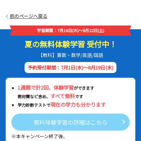
前のページへ戻る
学習期間：7月16日(木)～8月22日(土)
夏の無料体験学習 受付中！
【教科】算数・数学/英語/国語
予約受付期間：7月1日(水)～8月19日(水)
1週間で計2回、体験学習
ができます
すべて無料
教材費など含め、
です
現在の学力も分かります
学力診断テストで
無料体験学習の詳細はこちら
※本キャンペーン終了後、