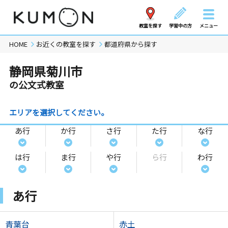
教室を探す
学習中の方
メニュー
HOME
お近くの教室を探す
都道府県から探す
静岡県菊川市
の公文式教室
エリアを選択してください。
あ行
か行
さ行
た行
な行
は行
ま行
や行
ら行
わ行
あ行
青葉台
赤土