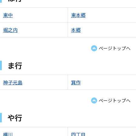
東中
東本郷
堀之内
本郷
ページトップへ
ま行
神子元島
箕作
ページトップへ
や行
横川
四丁目