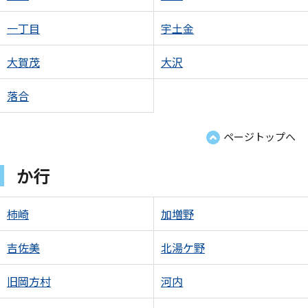
一丁目
宇土金
大賀茂
大沢
落合
ページトップへ
か行
柿崎
加増野
吉佐美
北湯ケ野
旧岡方村
河内