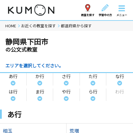
教室を探す
学習中の方
メニュー
HOME
お近くの教室を探す
都道府県から探す
静岡県下田市
の公文式教室
エリアを選択してください。
あ行
か行
さ行
た行
な行
は行
ま行
や行
ら行
わ行
あ行
相玉
荒増