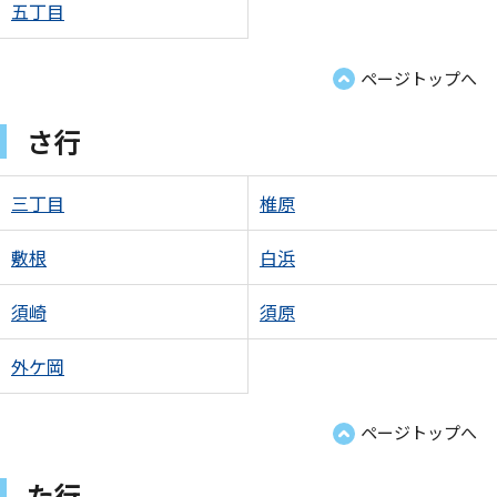
五丁目
ページトップへ
さ行
三丁目
椎原
敷根
白浜
須崎
須原
外ケ岡
ページトップへ
た行