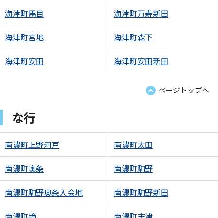
海津町馬目
海津町万寿新田
海津町宮地
海津町森下
海津町安田
海津町安田新田
ページトップへ
な行
南濃町上野河戸
南濃町太田
南濃町奥条
南濃町駒野
南濃町駒野奥条入会地
南濃町駒野新田
南濃町境
南濃町志津