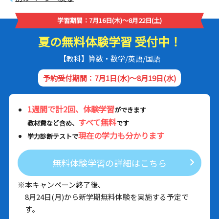
学習期間：7月16日(木)～8月22日(土)
夏の無料体験学習 受付中！
【教科】算数・数学/英語/国語
予約受付期間：7月1日(水)～8月19日(水)
1週間で計2回、体験学習
ができます
すべて無料
教材費など含め、
です
現在の学力も分かります
学力診断テストで
無料体験学習の詳細はこちら
※本キャンペーン終了後、
8月24日(月)から新学期無料体験を実施する予定で
す。