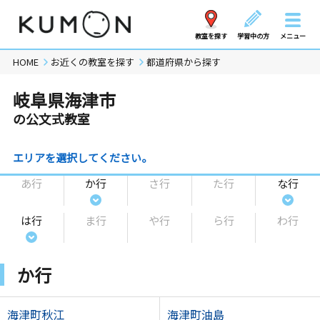
教室を探す
学習中の方
メニュー
HOME
お近くの教室を探す
都道府県から探す
岐阜県海津市
の公文式教室
エリアを選択してください。
あ行
か行
さ行
た行
な行
は行
ま行
や行
ら行
わ行
か行
海津町秋江
海津町油島