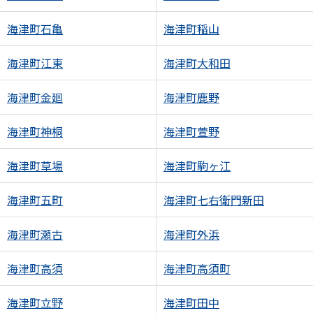
海津町石亀
海津町稲山
海津町江東
海津町大和田
海津町金廻
海津町鹿野
海津町神桐
海津町萱野
海津町草場
海津町駒ヶ江
海津町五町
海津町七右衛門新田
海津町瀬古
海津町外浜
海津町高須
海津町高須町
海津町立野
海津町田中