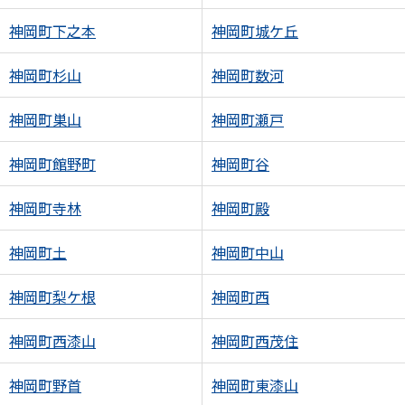
神岡町下之本
神岡町城ケ丘
神岡町杉山
神岡町数河
神岡町巣山
神岡町瀬戸
神岡町館野町
神岡町谷
神岡町寺林
神岡町殿
神岡町土
神岡町中山
神岡町梨ケ根
神岡町西
神岡町西漆山
神岡町西茂住
神岡町野首
神岡町東漆山