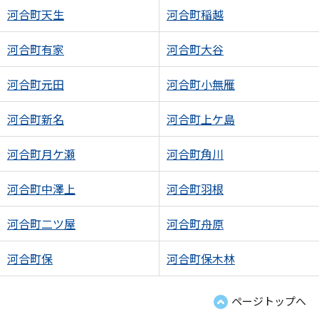
河合町天生
河合町稲越
河合町有家
河合町大谷
河合町元田
河合町小無雁
河合町新名
河合町上ケ島
河合町月ケ瀬
河合町角川
河合町中澤上
河合町羽根
河合町二ツ屋
河合町舟原
河合町保
河合町保木林
ページトップへ