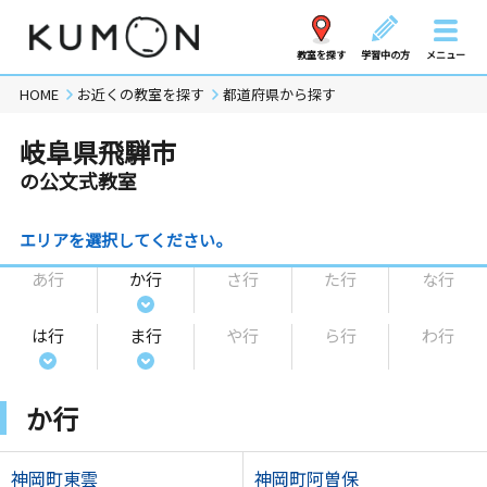
教室を探す
学習中の方
メニュー
HOME
お近くの教室を探す
都道府県から探す
岐阜県飛騨市
の公文式教室
エリアを選択してください。
あ行
か行
さ行
た行
な行
は行
ま行
や行
ら行
わ行
か行
神岡町東雲
神岡町阿曽保