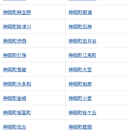
神岡町麻生野
神岡町朝浦
神岡町跡津川
神岡町石神
神岡町伊西
神岡町岩井谷
神岡町打保
神岡町江馬町
神岡町笈破
神岡町大笠
神岡町大多和
神岡町柏原
神岡町釜崎
神岡町小萱
神岡町坂富町
神岡町桜ケ丘
神岡町佐古
神岡町鹿間