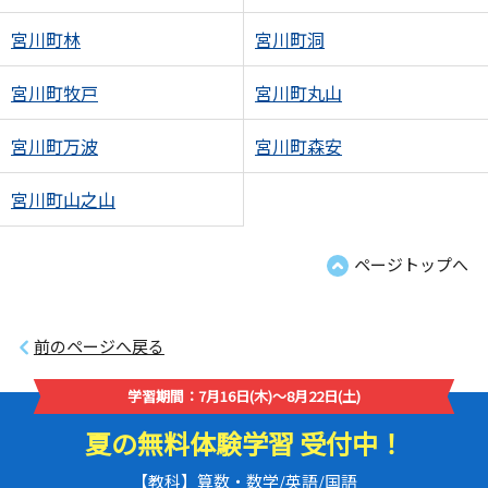
宮川町林
宮川町洞
宮川町牧戸
宮川町丸山
宮川町万波
宮川町森安
宮川町山之山
ページトップへ
前のページへ戻る
学習期間：7月16日(木)～8月22日(土)
夏の無料体験学習 受付中！
【教科】算数・数学/英語/国語