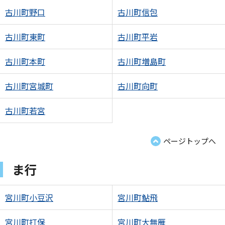
古川町野口
古川町信包
古川町東町
古川町平岩
古川町本町
古川町増島町
古川町宮城町
古川町向町
古川町若宮
ページトップへ
ま行
宮川町小豆沢
宮川町鮎飛
宮川町打保
宮川町大無雁