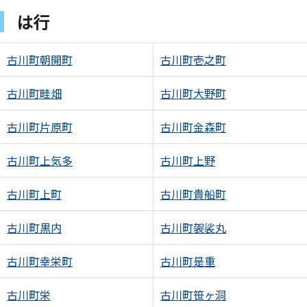
は行
古川町朝開町
古川町壱之町
古川町畦畑
古川町大野町
古川町片原町
古川町金森町
古川町上気多
古川町上野
古川町上町
古川町貴船町
古川町黒内
古川町袈裟丸
古川町幸栄町
古川町是重
古川町栄
古川町笹ヶ洞