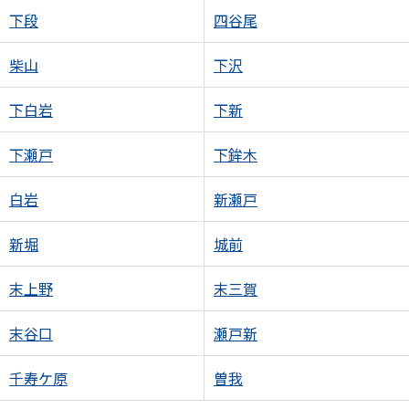
下段
四谷尾
柴山
下沢
下白岩
下新
下瀬戸
下鉾木
白岩
新瀬戸
新堀
城前
末上野
末三賀
末谷口
瀬戸新
千寿ケ原
曽我