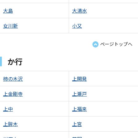
大島
大清水
女川新
小又
ページトップへ
か行
柿の木沢
上開発
上金剛寺
上瀬戸
上中
上福来
上鉾木
上宮