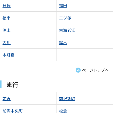
日俣
福田
福来
二ツ塚
渕上
古海老江
古川
鉾木
本郷島
ページトップへ
ま行
前沢
前沢新町
前沢中央町
松倉