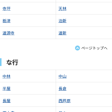
寺坪
天林
栃津
泊新
道源寺
道新
ページトップへ
な行
中林
中山
半屋
長倉
長屋
西芦原