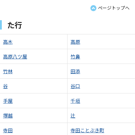
ページトップへ
た行
高木
高原
高原八ツ屋
竹鼻
竹林
田添
谷
谷口
手屋
千垣
塚越
辻
寺田
寺田ことぶき町