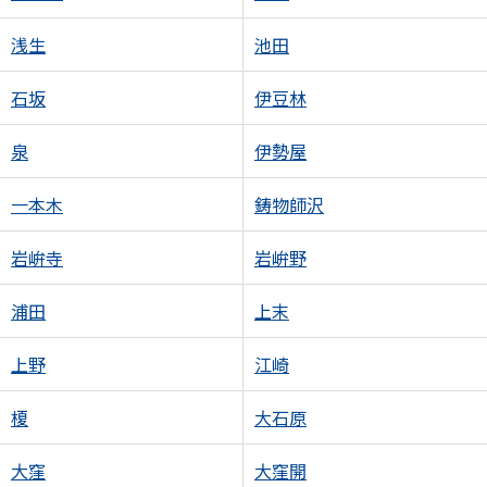
浅生
池田
石坂
伊豆林
泉
伊勢屋
一本木
鋳物師沢
岩峅寺
岩峅野
浦田
上末
上野
江崎
榎
大石原
大窪
大窪開