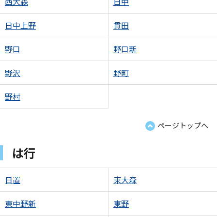
西大森
日中
日中上野
貫田
野口
野口新
野沢
野町
野村
ページトップへ
は行
日置
東大森
東中野新
東野