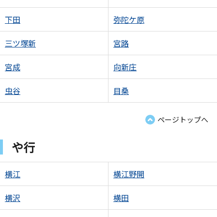
下田
弥陀ケ原
三ツ塚新
宮路
宮成
向新庄
虫谷
目桑
ページトップへ
や行
横江
横江野開
横沢
横田