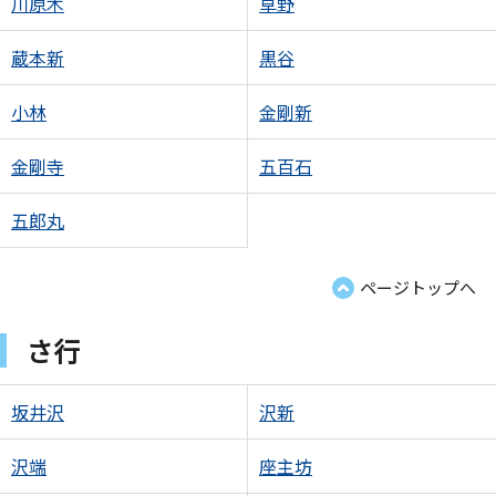
川原木
草野
蔵本新
黒谷
小林
金剛新
金剛寺
五百石
五郎丸
ページトップへ
さ行
坂井沢
沢新
沢端
座主坊