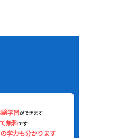
！
体験学習
ができます
べて無料
です
在の学力も分かります