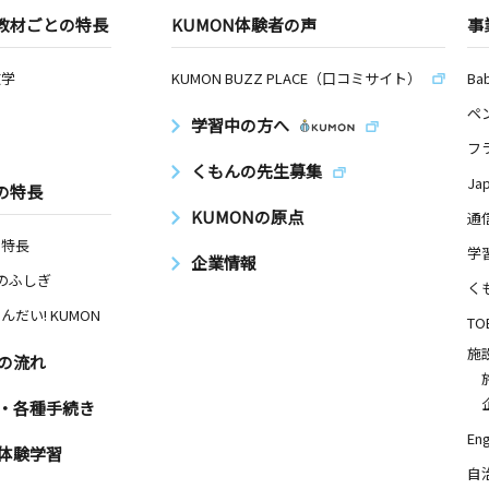
教材ごとの特長
KUMON体験者の声
事
数学
KUMON BUZZ PLACE（口コミサイト）
Ba
ペ
学習中の方へ
フ
くもんの先生募集
Ja
の特長
KUMONの原点
通
の特長
学
企業情報
Nのふしぎ
く
んだい! KUMON
TO
施
の流れ
・各種手続き
Eng
体験学習
自