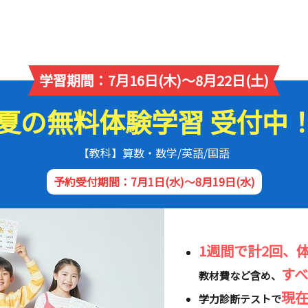
学習期間：7月16日(木)～8月22日(土)
夏の無料体験学習 受付中
【教科】算数・数学/英語/国語
予約受付期間：7月1日(水)～8月19日(水)
1週間で計2回、
す
教材費など含め、
現
学力診断テストで