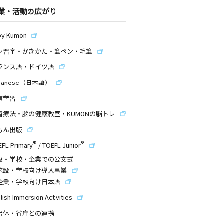
業・活動の広がり
by Kumon
ン習字・かきかた・筆ペン・毛筆
ランス語・ドイツ語
panese（日本語）
信学習
習療法・脳の健康教室・KUMONの脳トレ
もん出版
®
®
EFL Primary
/
TOEFL Junior
設・学校・企業での公文式
施設・学校向け導入事業
企業・学校向け日本語
lish Immersion Activities
治体・省庁との連携