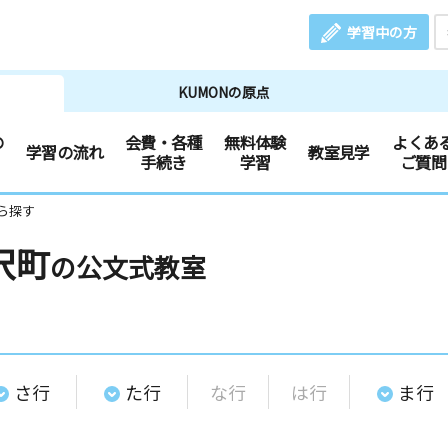
学習中の方
KUMONの原点
の
会費・各種
無料体験
よくあ
学習の流れ
教室見学
手続き
学習
ご質問
ら探す
沢町
の公文式教室
さ行
た行
な行
は行
ま行