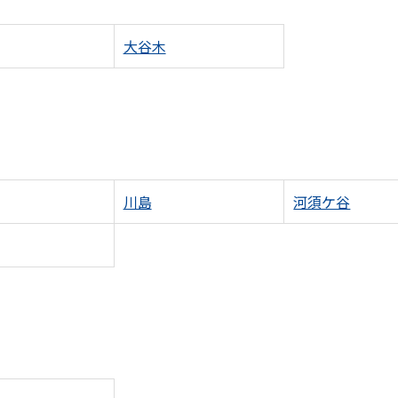
大谷木
川島
河須ケ谷