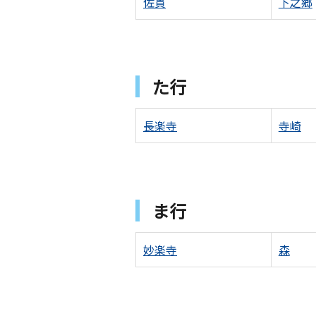
佐貫
下之郷
た行
長楽寺
寺崎
ま行
妙楽寺
森