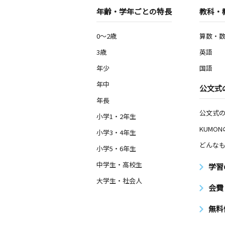
年齢・学年ごとの特長
教科・
0～2歳
算数・
3歳
英語
年少
国語
年中
公文式
年長
公文式
小学1・2年生
KUMO
小学3・4年生
どんなも
小学5・6年生
中学生・高校生
学習
大学生・社会人
会費
無料