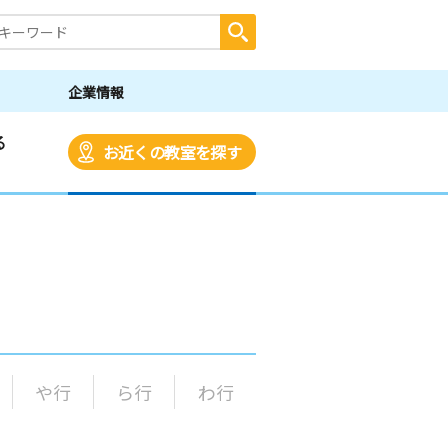
企業情報
る
お近くの教室を探す
や行
ら行
わ行