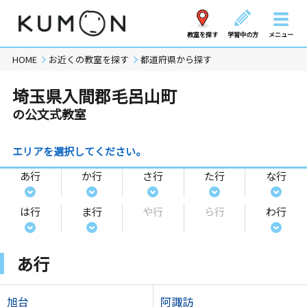
教室を探す
学習中の方
メニュー
HOME
お近くの教室を探す
都道府県から探す
埼玉県入間郡毛呂山町
の公文式教室
エリアを選択してください。
あ行
か行
さ行
た行
な行
は行
ま行
や行
ら行
わ行
あ行
旭台
阿諏訪