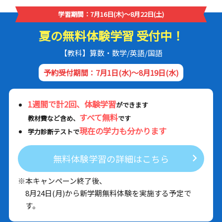
学習期間：7月16日(木)～8月22日(土)
夏の無料体験学習 受付中！
【教科】算数・数学/英語/国語
予約受付期間：7月1日(水)～8月19日(水)
1週間で計2回、体験学習
ができます
すべて無料
教材費など含め、
です
現在の学力も分かります
学力診断テストで
無料体験学習の詳細はこちら
※本キャンペーン終了後、
8月24日(月)から新学期無料体験を実施する予定で
す。