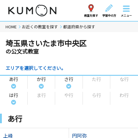
教室を探す
学習中の方
メニュー
HOME
お近くの教室を探す
都道府県から探す
埼玉県さいたま市中央区
の公文式教室
エリアを選択してください。
あ行
か行
さ行
た行
な行
は行
ま行
や行
ら行
わ行
あ行
上峰
円阿弥