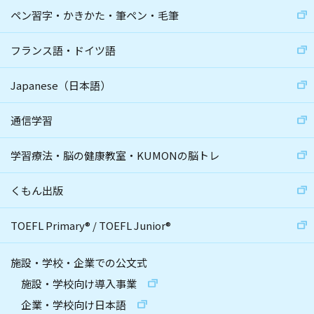
ペン習字・かきかた・筆ペン・毛筆
フランス語・ドイツ語
Japanese（日本語）
通信学習
学習療法・脳の健康教室・KUMONの脳トレ
くもん出版
TOEFL Primary
®
/
TOEFL Junior
®
施設・学校・企業での公文式
施設・学校向け導入事業
企業・学校向け日本語