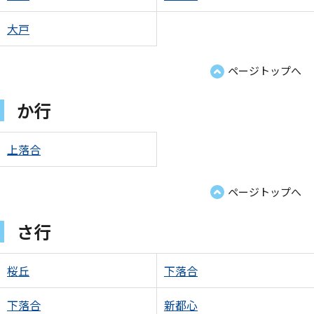
大戸
ページトップへ
か行
上落合
ページトップへ
さ行
桜丘
下落合
下落合
新都心