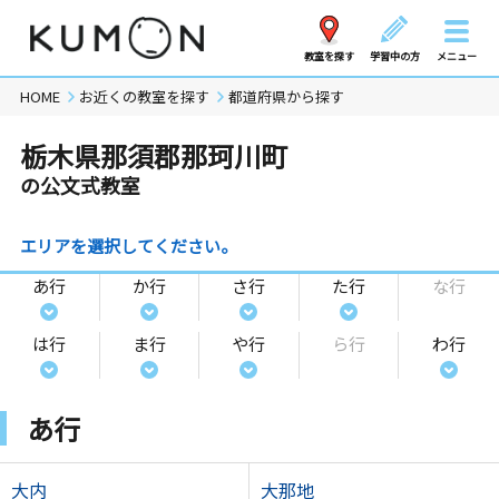
教室を探す
学習中の方
メニュー
HOME
お近くの教室を探す
都道府県から探す
栃木県那須郡那珂川町
の公文式教室
エリアを選択してください。
あ行
か行
さ行
た行
な行
は行
ま行
や行
ら行
わ行
あ行
大内
大那地