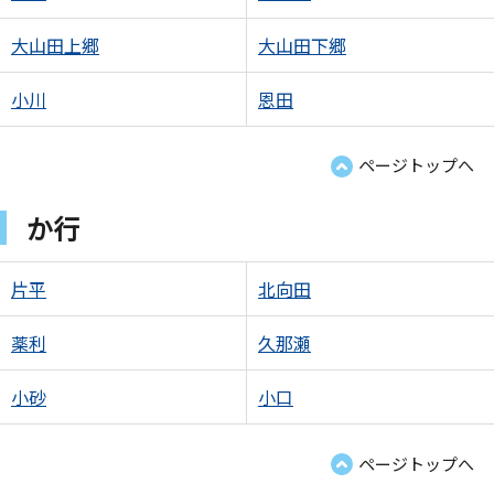
大山田上郷
大山田下郷
小川
恩田
ページトップへ
か行
片平
北向田
薬利
久那瀬
小砂
小口
ページトップへ