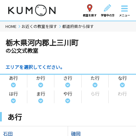
教室を探す
学習中の方
メニュー
HOME
お近くの教室を探す
都道府県から探す
栃木県河内郡上三川町
の公文式教室
エリアを選択してください。
あ行
か行
さ行
た行
な行
は行
ま行
や行
ら行
わ行
あ行
石田
磯岡