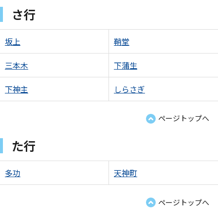
さ行
坂上
鞘堂
三本木
下蒲生
下神主
しらさぎ
ページトップへ
た行
多功
天神町
ページトップへ