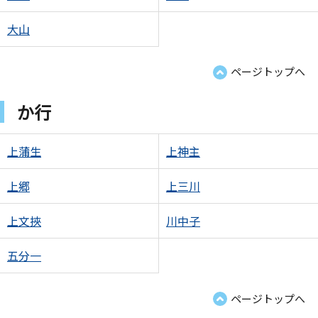
大山
ページトップへ
か行
上蒲生
上神主
上郷
上三川
上文挾
川中子
五分一
ページトップへ