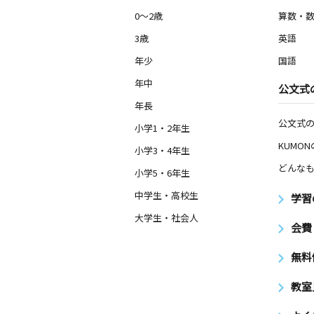
0～2歳
算数・
3歳
英語
年少
国語
年中
公文式
年長
公文式
小学1・2年生
KUMO
小学3・4年生
どんなも
小学5・6年生
中学生・高校生
学習
大学生・社会人
会費
無料
教室