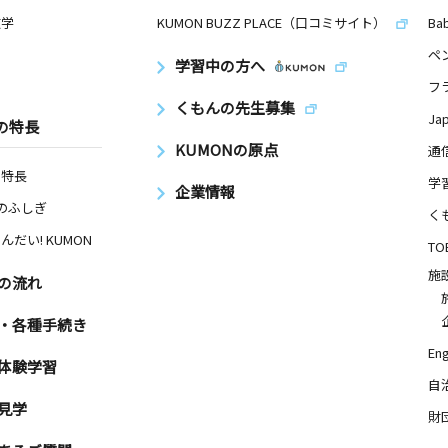
数学
KUMON BUZZ PLACE（口コミサイト）
Ba
ペ
学習中の方へ
フ
くもんの先生募集
Ja
の特長
KUMONの原点
通
の特長
学
企業情報
Nのふしぎ
く
んだい! KUMON
TO
施
の流れ
・各種手続き
Eng
体験学習
自
見学
財