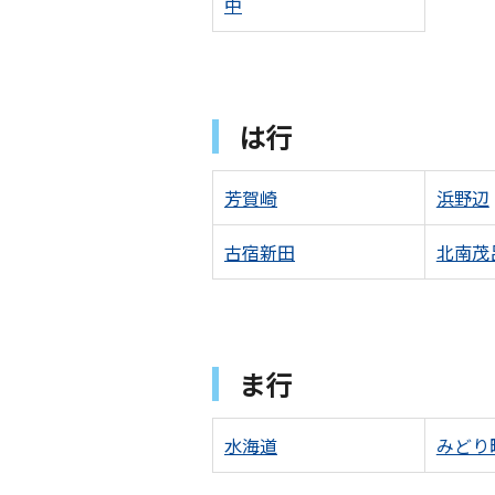
中
は行
芳賀崎
浜野辺
古宿新田
北南茂
ま行
水海道
みどり