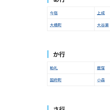
今宿
上成
大橋町
大谷瀬
か行
粕礼
鹿窪
国府町
小森
さ行