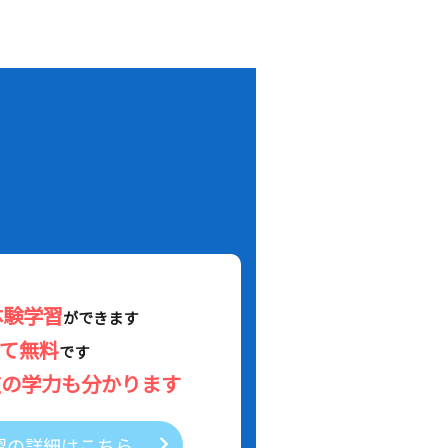
！
体験学習
ができます
べて無料
です
在の学力も分かります
習の詳細はこちら