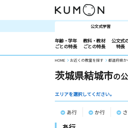
公文式学習
年齢・学年
教科・教材
公文式
ごとの特長
ごとの特長
特長
HOME
お近くの教室を探す
都道府県か
茨城県結城市
の公
エリアを選択してください。
あ行
か行
さ
あ行