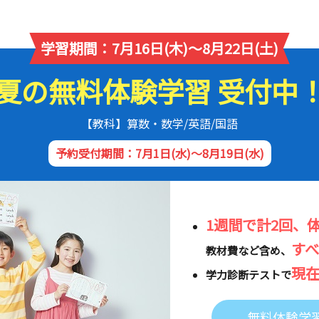
学習期間：7月16日(木)～8月22日(土)
夏の無料体験学習 受付中
【教科】算数・数学/英語/国語
予約受付期間：7月1日(水)～8月19日(水)
1週間で計2回、
す
教材費など含め、
現
学力診断テストで
無料体験学