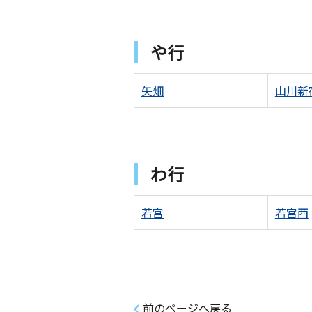
や行
矢畑
山川新
わ行
若宮
若宮西
前のページへ戻る