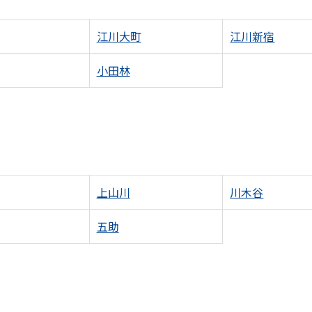
江川大町
江川新宿
小田林
上山川
川木谷
五助