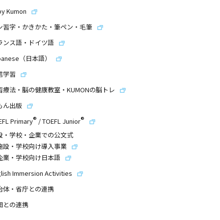
by Kumon
ン習字・かきかた・筆ペン・毛筆
ランス語・ドイツ語
panese（日本語）
信学習
習療法・脳の健康教室・KUMONの脳トレ
もん出版
®
®
EFL Primary
/
TOEFL Junior
設・学校・企業での公文式
施設・学校向け導入事業
企業・学校向け日本語
lish Immersion Activities
治体・省庁との連携
団との連携