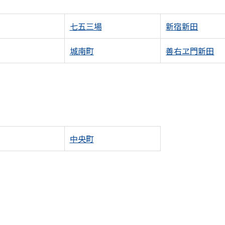
七五三場
新宿新田
城南町
善右ヱ門新田
中央町