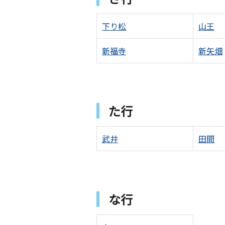
下り松
山王
新福寺
新矢畑
た行
武井
田間
な行