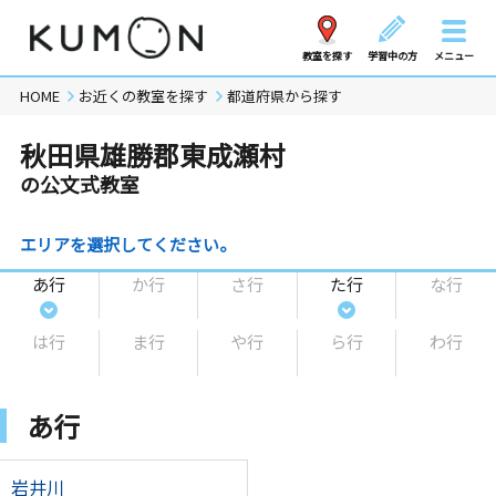
教室を探す
学習中の方
メニュー
HOME
お近くの教室を探す
都道府県から探す
秋田県雄勝郡東成瀬村
の公文式教室
エリアを選択してください。
あ行
か行
さ行
た行
な行
は行
ま行
や行
ら行
わ行
あ行
岩井川