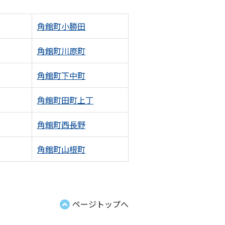
角館町小勝田
角館町川原町
角館町下中町
角館町田町上丁
角館町西長野
角館町山根町
ページトップへ