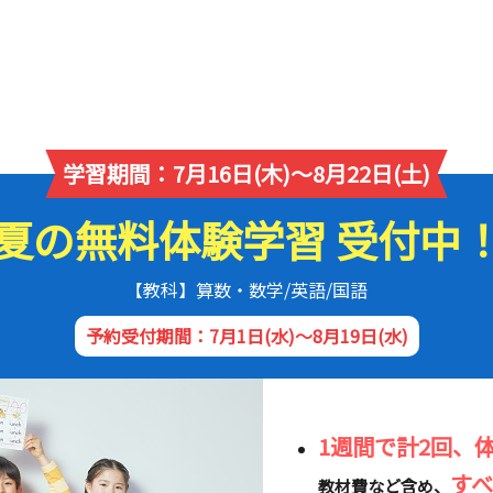
学習期間：7月16日(木)～8月22日(土)
夏の無料体験学習 受付中
【教科】算数・数学/英語/国語
予約受付期間：7月1日(水)～8月19日(水)
1週間で計2回、
す
教材費など含め、