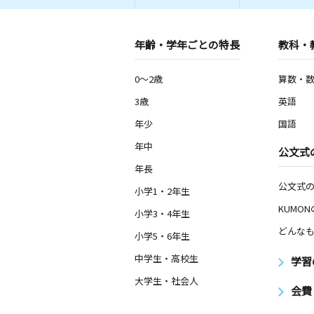
年齢・学年ごとの特長
教科・
0～2歳
算数・
3歳
英語
年少
国語
年中
公文式
年長
公文式
小学1・2年生
KUMO
小学3・4年生
どんなも
小学5・6年生
中学生・高校生
学習
大学生・社会人
会費