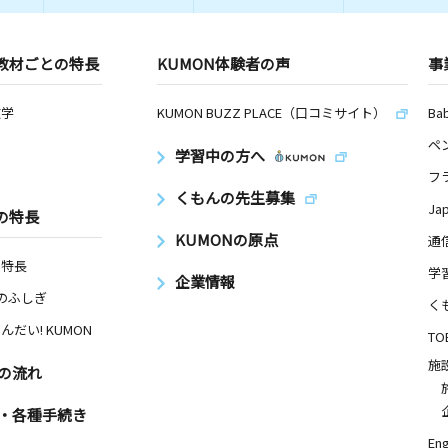
教材ごとの特長
KUMON体験者の声
事
数学
KUMON BUZZ PLACE（口コミサイト）
Ba
ペ
学習中の方へ
フ
くもんの先生募集
Ja
の特長
KUMONの原点
通
の特長
学
企業情報
Nのふしぎ
く
んだい! KUMON
TO
施
の流れ
・各種手続き
Eng