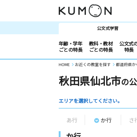
公文式学習
年齢・学年
教科・教材
公文式
ごとの特長
ごとの特長
特長
HOME
お近くの教室を探す
都道府県か
秋田県仙北市
の公
エリアを選択してください。
あ行
か行
さ
か行