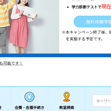
現
学力診断テストで
無料体験学
※本キャンペーン終了後、
を実施する予定です。
も可能です！
材
会費・
各種手続き
教室検索