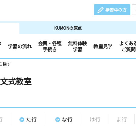
学習中の方
KUMONの原点
の
会費・各種
無料体験
よくあ
学習の流れ
教室見学
手続き
学習
ご質問
ら探す
文式教室
行
た行
な行
は行
ま行