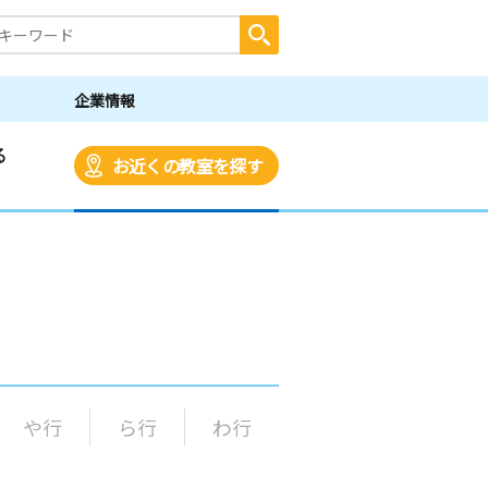
企業情報
る
お近くの教室を探す
や行
ら行
わ行