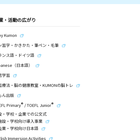
業・活動の広がり
by Kumon
ン習字・かきかた・筆ペン・毛筆
ランス語・ドイツ語
panese（日本語）
信学習
習療法・脳の健康教室・KUMONの脳トレ
もん出版
®
®
EFL Primary
/
TOEFL Junior
設・学校・企業での公文式
施設・学校向け導入事業
企業・学校向け日本語
lish Immersion Activities