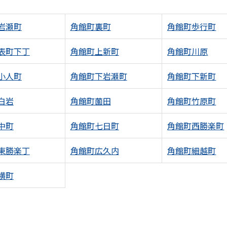
岩瀬町
角館町裏町
角館町歩行町
表町下丁
角館町上新町
角館町川原
小人町
角館町下岩瀬町
角館町下新町
白岩
角館町薗田
角館町竹原町
中町
角館町七日町
角館町西勝楽町
東勝楽丁
角館町広久内
角館町細越町
横町