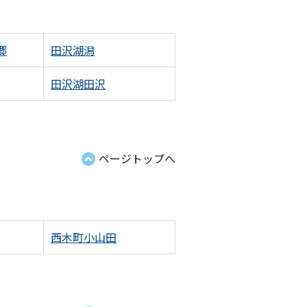
郷
田沢湖潟
田沢湖田沢
ページトップへ
西木町小山田