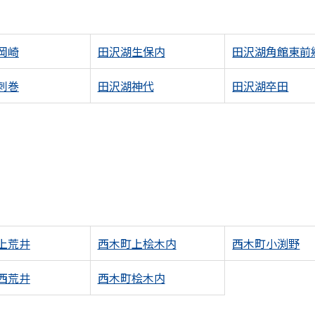
岡崎
田沢湖生保内
田沢湖角館東前
刺巻
田沢湖神代
田沢湖卒田
上荒井
西木町上桧木内
西木町小渕野
西荒井
西木町桧木内