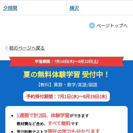
夕顔関
横沢
ページトップへ
前のページへ戻る
学習期間：7月16日(木)～8月22日(土)
夏の無料体験学習 受付中！
【教科】算数・数学/英語/国語
予約受付期間：7月1日(水)～8月19日(水)
1週間で計2回、体験学習
ができます
すべて無料
教材費など含め、
です
現在の学力も分かります
学力診断テストで