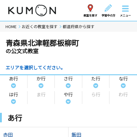
教室を探す
学習中の方
メニュー
HOME
お近くの教室を探す
都道府県から探す
青森県北津軽郡板柳町
の公文式教室
エリアを選択してください。
あ行
か行
さ行
た行
な行
は行
ま行
や行
ら行
わ行
あ行
赤田
飯田