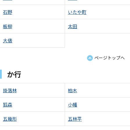
石野
いたや町
板柳
太田
大俵
ページトップへ
か行
掛落林
柏木
狐森
小幡
五幾形
五林平