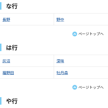
な行
長野
野中
ページトップへ
は行
灰沼
深味
福野田
牡丹森
ページトップへ
や行