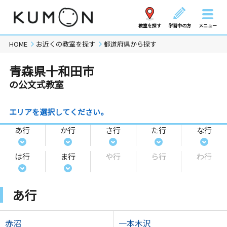
教室を探す
学習中の方
メニュー
HOME
お近くの教室を探す
都道府県から探す
青森県十和田市
の公文式教室
エリアを選択してください。
あ行
か行
さ行
た行
な行
は行
ま行
や行
ら行
わ行
あ行
赤沼
一本木沢