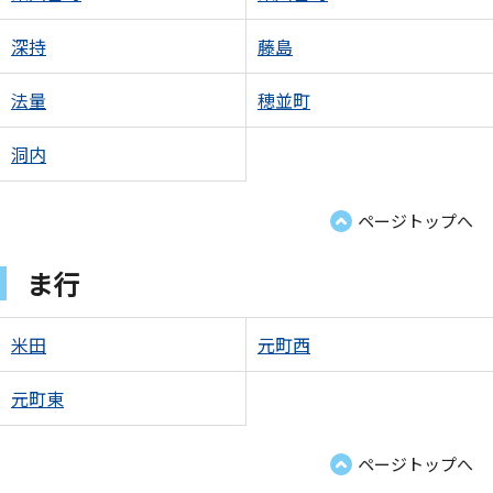
深持
藤島
法量
穂並町
洞内
ページトップへ
ま行
米田
元町西
元町東
ページトップへ