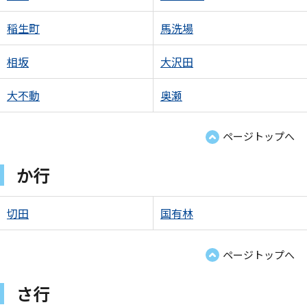
稲生町
馬洗場
相坂
大沢田
大不動
奥瀬
ページトップへ
か行
切田
国有林
ページトップへ
さ行