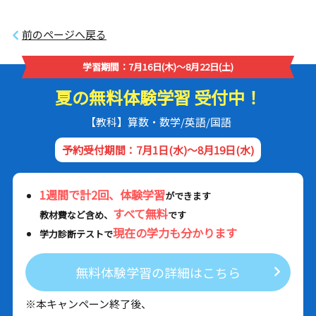
前のページへ戻る
学習期間：7月16日(木)～8月22日(土)
夏の無料体験学習 受付中！
【教科】算数・数学/英語/国語
予約受付期間：7月1日(水)～8月19日(水)
1週間で計2回、体験学習
ができます
すべて無料
教材費など含め、
です
現在の学力も分かります
学力診断テストで
無料体験学習の詳細はこちら
※本キャンペーン終了後、