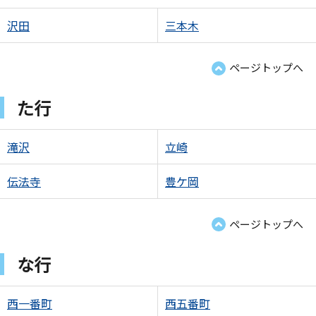
沢田
三本木
ページトップへ
た行
滝沢
立崎
伝法寺
豊ケ岡
ページトップへ
な行
西一番町
西五番町