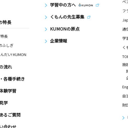
ペ
学習中の方へ
フ
くもんの先生募集
Ja
の特長
KUMONの原点
通
の特長
学
企業情報
Nのふしぎ
く
んだい! KUMON
TO
施
の流れ
・各種手続き
Eng
体験学習
自
見学
財
あるご質問
い合わせ