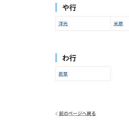
や行
洋光
米原
わ行
若草
前のページへ戻る