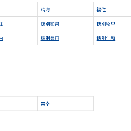
晴海
福住
住
穂別和泉
穂別稲里
内
穂別豊田
穂別仁和
美幸