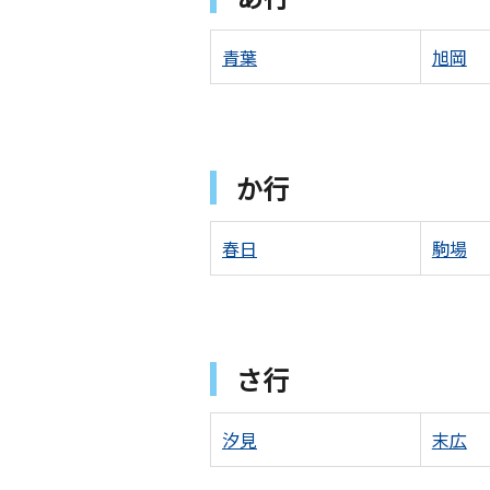
青葉
旭岡
か行
春日
駒場
さ行
汐見
末広