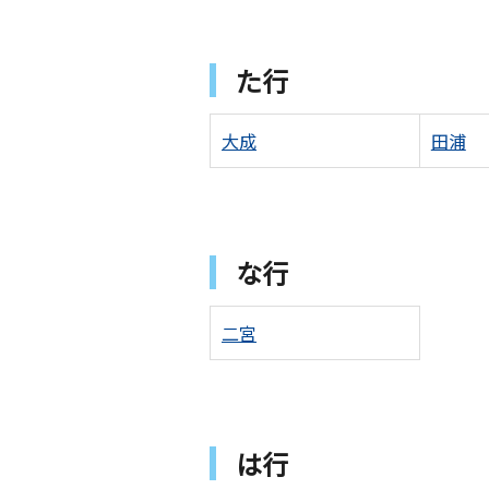
た行
大成
田浦
な行
二宮
は行