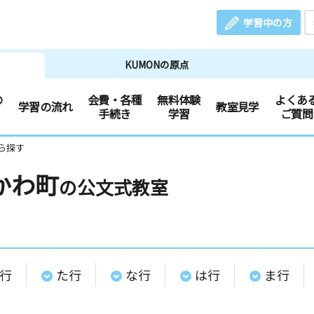
学習中の方
KUMONの原点
の
会費・各種
無料体験
よくあ
学習の流れ
教室見学
手続き
学習
ご質問
ら探す
かわ町
の公文式教室
行
た行
な行
は行
ま行