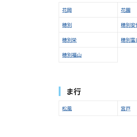
花岡
花園
穂別
穂別安
穂別栄
穂別富
穂別福山
ま行
松風
宮戸