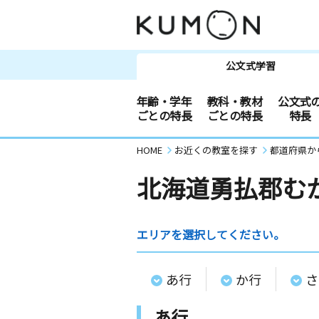
公文式学習
年齢・学年
教科・教材
公文式
ごとの特長
ごとの特長
特長
HOME
お近くの教室を探す
都道府県か
北海道勇払郡む
エリアを選択してください。
あ行
か行
さ
あ行