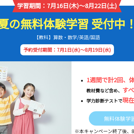
学習期間：7月16日(木)～8月22日(土)
夏の無料体験学習 受付中
【教科】算数・数学/英語/国語
予約受付期間：7月1日(水)～8月19日(水)
1週間で計2回、
す
教材費など含め、
現
学力診断テストで
無料体験学
※本キャンペーン終了後、