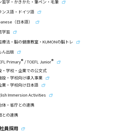
ン習字・かきかた・筆ペン・毛筆
ランス語・ドイツ語
panese（日本語）
信学習
習療法・脳の健康教室・KUMONの脳トレ
もん出版
®
®
EFL Primary
/
TOEFL Junior
設・学校・企業での公文式
施設・学校向け導入事業
企業・学校向け日本語
lish Immersion Activities
治体・省庁との連携
団との連携
社員採用