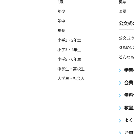
3歳
英語
年少
国語
年中
公文式
年長
公文式
小学1・2年生
KUMO
小学3・4年生
どんなも
小学5・6年生
中学生・高校生
学習
大学生・社会人
会費
無料
教室
よく
お問