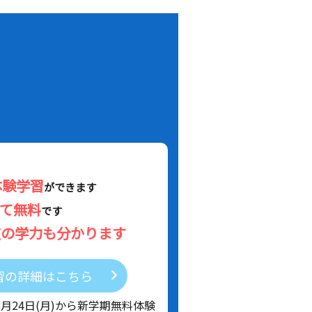
！
体験学習
ができます
べて無料
です
在の学力も分かります
習の詳細はこちら
8月24日(月)から新学期無料体験