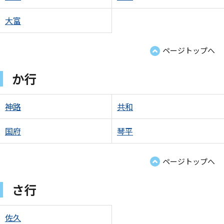
大富
ページトップへ
か行
神路
共和
国府
琴平
ページトップへ
さ行
佐久