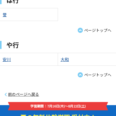
は行
誉
ページトップへ
や行
安川
大和
ページトップへ
前のページへ戻る
学習期間：7月16日(木)～8月22日(土)