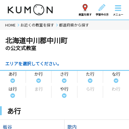
教室を探す
学習中の方
メニュー
HOME
お近くの教室を探す
都道府県から探す
北海道中川郡中川町
の公文式教室
エリアを選択してください。
あ行
か行
さ行
た行
な行
は行
ま行
や行
ら行
わ行
あ行
板谷
歌内