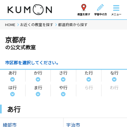
教室を探す
学習中の方
メニュー
HOME
お近くの教室を探す
都道府県から探す
京都府
の公文式教室
市区郡を選択してください。
あ行
か行
さ行
た行
な行
は行
ま行
や行
ら行
わ行
あ行
綾部市
宇治市