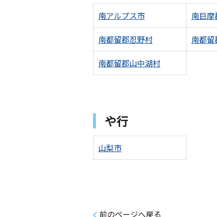
南アルプス市
南巨摩
南都留郡忍野村
南都留
南都留郡山中湖村
や行
山梨市
前のページへ戻る