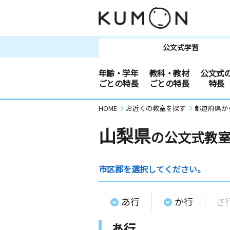
公文式学習
年齢・学年
教科・教材
公文式
ごとの特長
ごとの特長
特長
HOME
お近くの教室を探す
都道府県か
山梨県
の公文式教
市区郡を選択してください。
あ行
か行
さ
あ行