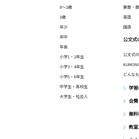
0～2歳
算数・
3歳
英語
年少
国語
年中
公文式
年長
公文式
小学1・2年生
KUMO
小学3・4年生
どんなも
小学5・6年生
中学生・高校生
学習
大学生・社会人
会費
無料
教室