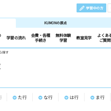
学習中の方
KUMONの原点
の
会費・各種
無料体験
よくあ
学習の流れ
教室見学
手続き
学習
ご質問
ら探す
室
行
た行
な行
は行
ま行