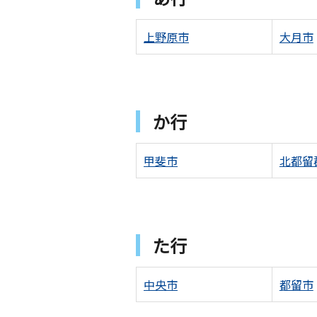
上野原市
大月市
か行
甲斐市
北都留
た行
中央市
都留市