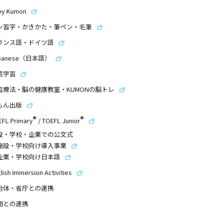
by Kumon
ン習字・かきかた・筆ペン・毛筆
ランス語・ドイツ語
panese（日本語）
信学習
習療法・脳の健康教室・KUMONの脳トレ
もん出版
®
®
EFL Primary
/
TOEFL Junior
設・学校・企業での公文式
施設・学校向け導入事業
企業・学校向け日本語
lish Immersion Activities
治体・省庁との連携
団との連携