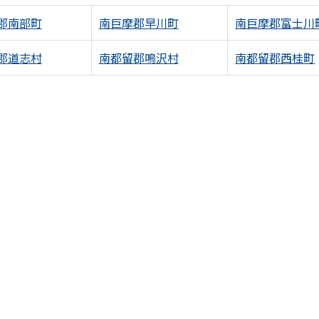
郡南部町
南巨摩郡早川町
南巨摩郡富士川
郡道志村
南都留郡鳴沢村
南都留郡西桂町