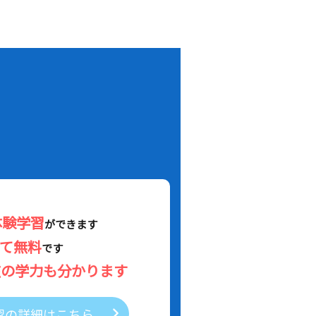
！
体験学習
ができます
べて無料
です
在の学力も分かります
習の詳細はこちら