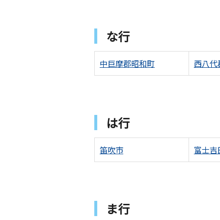
な行
中巨摩郡昭和町
西八代
は行
笛吹市
富士吉
ま行