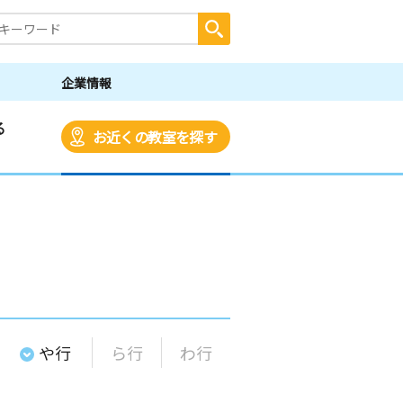
企業情報
る
お近くの教室を探す
や行
ら行
わ行