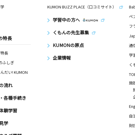
数学
KUMON BUZZ PLACE（口コミサイト）
Ba
ペ
学習中の方へ
フ
くもんの先生募集
Ja
の特長
KUMONの原点
通
の特長
学
企業情報
Nのふしぎ
く
んだい! KUMON
TO
施
の流れ
・各種手続き
Eng
体験学習
自
見学
財