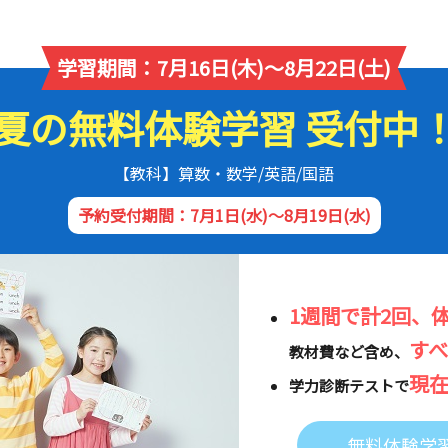
学習期間：7月16日(木)～8月22日(土)
夏の無料体験学習 受付中
【教科】算数・数学/英語/国語
予約受付期間：7月1日(水)～8月19日(水)
1週間で計2回、
す
教材費など含め、
現
学力診断テストで
無料体験学