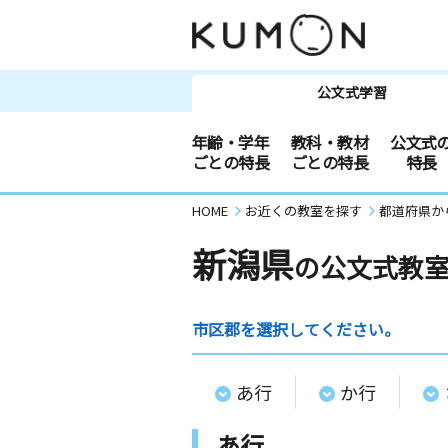
公文式学習
年齢・学年
教科・教材
公文式
ごとの特長
ごとの特長
特長
HOME
お近くの教室を探す
都道府県か
新潟県
の公文式教
市区郡を選択してください。
あ行
か行
あ行