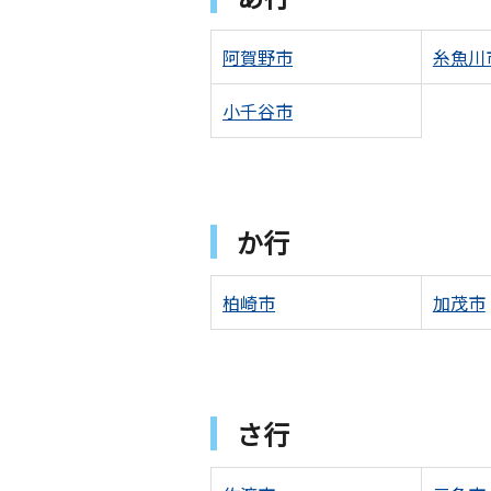
阿賀野市
糸魚川
小千谷市
か行
柏崎市
加茂市
さ行