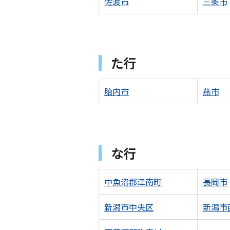
佐渡市
三条市
た行
胎内市
燕市
な行
中魚沼郡津南町
長岡市
新潟市中央区
新潟市