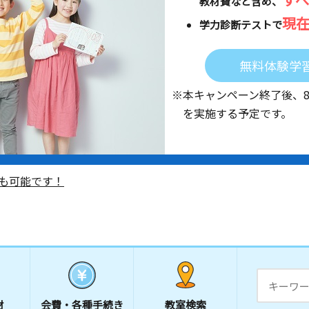
教材費など含め、
現
学力診断テストで
無料体験学
※本キャンペーン終了後、
を実施する予定です。
も可能です！
材
会費・
各種手続き
教室検索