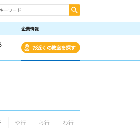
企業情報
る
お近くの教室を探す
行
や行
ら行
わ行