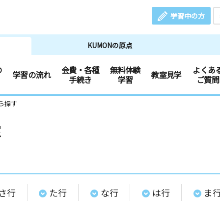
学習中の方
KUMONの原点
の
会費・各種
無料体験
よくあ
学習の流れ
教室見学
手続き
学習
ご質問
ら探す
室
さ行
た行
な行
は行
ま