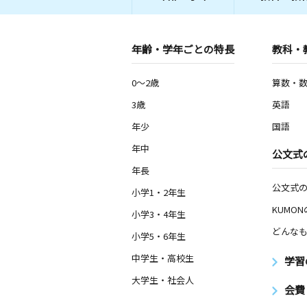
年齢・学年ごとの特長
教科・
0～2歳
算数・
3歳
英語
年少
国語
年中
公文式
年長
公文式
小学1・2年生
KUMO
小学3・4年生
どんなも
小学5・6年生
中学生・高校生
学習
大学生・社会人
会費