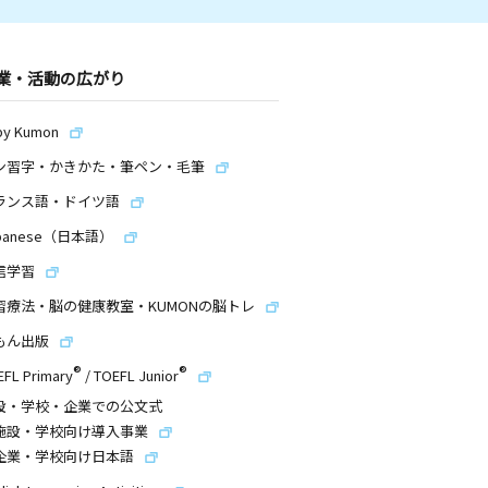
業・活動の広がり
by Kumon
ン習字・かきかた・筆ペン・毛筆
ランス語・ドイツ語
panese（日本語）
信学習
習療法・脳の健康教室・KUMONの脳トレ
もん出版
®
®
EFL Primary
/
TOEFL Junior
設・学校・企業での公文式
施設・学校向け導入事業
企業・学校向け日本語