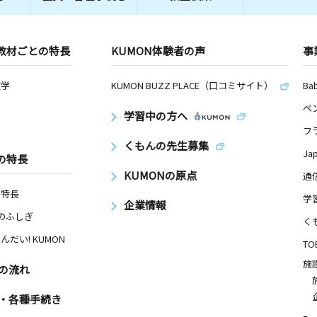
教材ごとの特長
KUMON体験者の声
事
数学
KUMON BUZZ PLACE（口コミサイト）
Ba
ペ
学習中の方へ
フ
くもんの先生募集
Ja
の特長
KUMONの原点
通
の特長
学
企業情報
Nのふしぎ
く
んだい! KUMON
TO
施
の流れ
・各種手続き