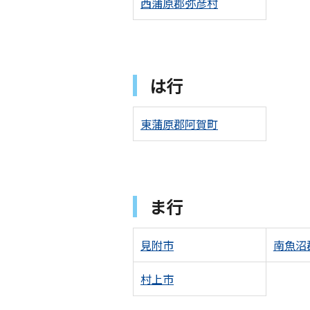
西蒲原郡弥彦村
は行
東蒲原郡阿賀町
ま行
見附市
南魚沼
村上市