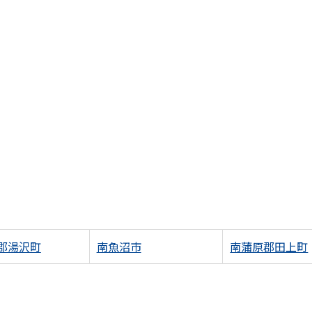
郡湯沢町
南魚沼市
南蒲原郡田上町