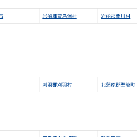
市
岩船郡粟島浦村
岩船郡関川村
刈羽郡刈羽村
北蒲原郡聖籠町