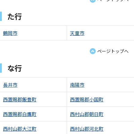
た行
鶴岡市
天童市
ページトップへ
な行
長井市
南陽市
西置賜郡飯豊町
西置賜郡小国町
西置賜郡白鷹町
西村山郡朝日町
西村山郡大江町
西村山郡河北町