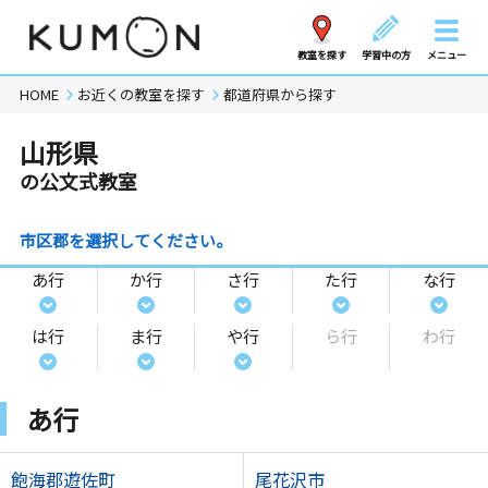
教室を探す
学習中の方
メニュー
HOME
お近くの教室を探す
都道府県から探す
山形県
の公文式教室
市区郡を選択してください。
あ行
か行
さ行
た行
な行
は行
ま行
や行
ら行
わ行
あ行
飽海郡遊佐町
尾花沢市