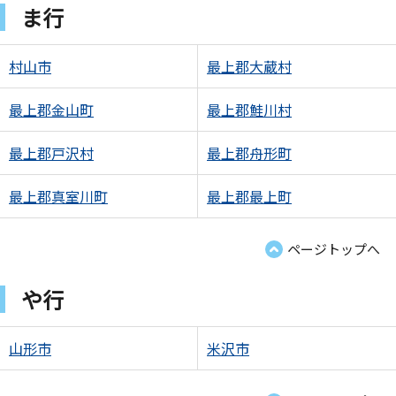
ま行
村山市
最上郡大蔵村
最上郡金山町
最上郡鮭川村
最上郡戸沢村
最上郡舟形町
最上郡真室川町
最上郡最上町
ページトップへ
や行
山形市
米沢市