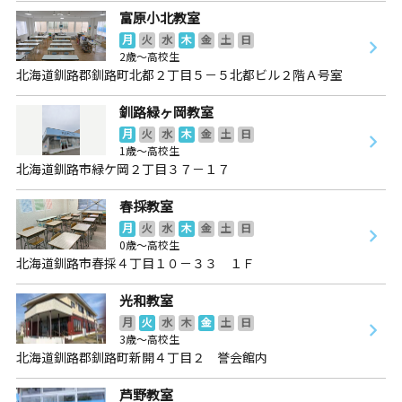
富原小北教室
月
火
水
木
金
土
日
2歳～高校生
北海道釧路郡釧路町北都２丁目５－５北都ビル２階Ａ号室
釧路緑ヶ岡教室
月
火
水
木
金
土
日
1歳～高校生
北海道釧路市緑ケ岡２丁目３７－１７
春採教室
月
火
水
木
金
土
日
0歳～高校生
北海道釧路市春採４丁目１０－３３ １Ｆ
光和教室
月
火
水
木
金
土
日
3歳～高校生
北海道釧路郡釧路町新開４丁目２ 誉会館内
芦野教室