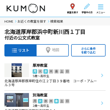
教室を探す
学習中の方
メニュー
HOME
お近くの教室を探す
検索結果
北海道厚岸郡浜中町新川西１丁目
付近の公文式教室
さらに条件
地図
リスト
を絞り込む
厚岸教室
月
火
水
木
金
土
日
5歳～高校生
北海道厚岸郡厚岸町住の江２丁目３９番地 コーポ・アムー
ル３号
別海教室
月
火
水
木
金
土
日
2歳～高校生