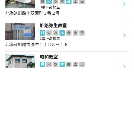
月
火
水
木
金
土
日
3歳～高校生
北海道釧路市双葉町３番２号
釧路弥生教室
月
火
水
木
金
土
日
1歳～高校生
北海道釧路市弥生１丁目８－１６
昭和教室
月
火
水
木
金
土
日
3歳～高校生
北海道釧路市昭和中央３丁目１１－５
お電話での教室案内
も行っています
フリーダイヤル
0120-372-100