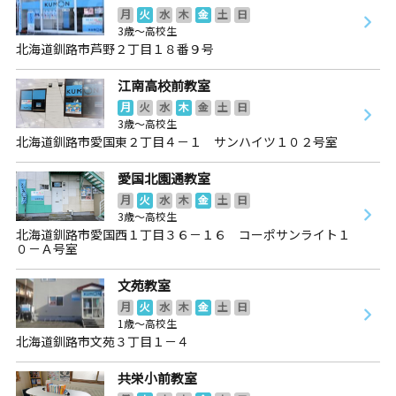
月
火
水
木
金
土
日
3歳～高校生
北海道釧路市芦野２丁目１８番９号
江南高校前教室
月
火
水
木
金
土
日
3歳～高校生
北海道釧路市愛国東２丁目４－１ サンハイツ１０２号室
愛国北園通教室
月
火
水
木
金
土
日
3歳～高校生
北海道釧路市愛国西１丁目３６－１６ コーポサンライト１
０－Ａ号室
文苑教室
月
火
水
木
金
土
日
1歳～高校生
北海道釧路市文苑３丁目１－４
共栄小前教室