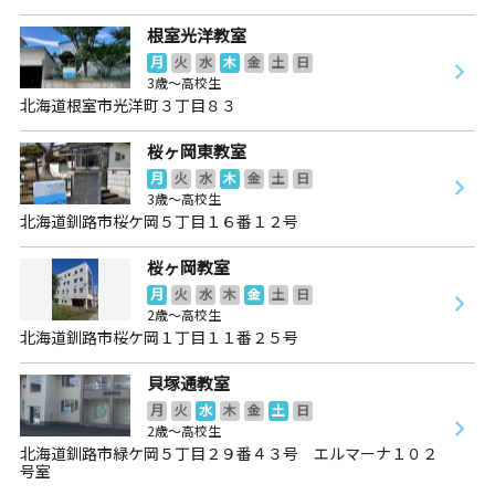
根室光洋教室
月
火
水
木
金
土
日
3歳～高校生
北海道根室市光洋町３丁目８３
桜ヶ岡東教室
月
火
水
木
金
土
日
3歳～高校生
北海道釧路市桜ケ岡５丁目１６番１２号
桜ヶ岡教室
月
火
水
木
金
土
日
2歳～高校生
北海道釧路市桜ケ岡１丁目１１番２５号
貝塚通教室
月
火
水
木
金
土
日
2歳～高校生
北海道釧路市緑ケ岡５丁目２９番４３号 エルマーナ１０２
号室