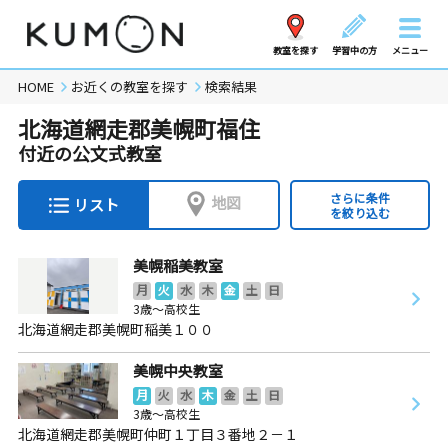
教室を探す
学習中の方
メニュー
HOME
お近くの教室を探す
検索結果
北海道網走郡美幌町福住
付近の公文式教室
さらに条件
地図
リスト
を絞り込む
美幌稲美教室
月
火
水
木
金
土
日
3歳～高校生
北海道網走郡美幌町稲美１００
美幌中央教室
月
火
水
木
金
土
日
3歳～高校生
北海道網走郡美幌町仲町１丁目３番地２－１