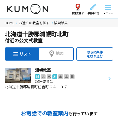
教室を探す
学習中の方
メニュー
HOME
お近くの教室を探す
検索結果
北海道十勝郡浦幌町北町
付近の公文式教室
さらに条件
地図
リスト
を絞り込む
浦幌教室
月
火
水
木
金
土
日
3歳～高校生
北海道十勝郡浦幌町住吉町６４－９７
お電話での教室案内
も行っています