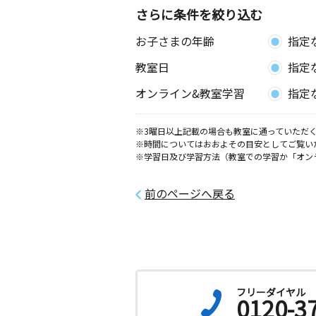
さらに条件を絞り込む
士別北教室
お子さまの年齢
指定
月
火
水
木
金
土
0歳～中学生
教室日
指定
北海道士別市東六条１丁目－１０
オンライン&教室学習
指定
士別東６条教室
月
火
水
木
金
土
※3曜日以上記載の場合も教室に通っていただく
3歳～中学生
※時間についてはおおよその目安としてご覧い
北海道士別市東六条１５丁目３１２９
※学習日及び学習方法（教室での学習か「オン
紋別北潮見町教室
前のページへ戻る
月
火
水
木
金
土
0歳～高校生
北海道紋別市潮見町５丁目１－３１
紋別緑町教室
月
火
水
木
金
土
フリーダイヤル
0歳～中学生
0120-3
北海道紋別市緑町４丁目１７－１８ 