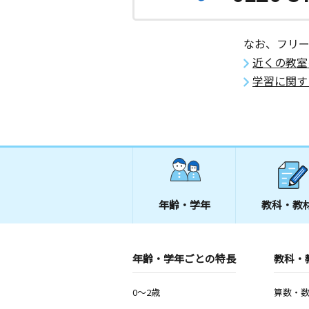
ティアシステムズ２階
稚内港教室
なお、フリ
月
火
水
木
金
土
近くの教室
1歳～高校生
北海道稚内市中央５－２－８ ２階
学習に関す
中湧別教室
月
火
水
木
金
土
0歳～高校生
北海道紋別郡湧別町中湧別中町５６２
店様２Ｆ
年齢・学年
教科・教
年齢・学年ごとの特長
教科・
0～2歳
算数・