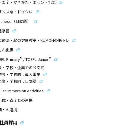
ン習字・かきかた・筆ペン・毛筆
ランス語・ドイツ語
panese（日本語）
信学習
習療法・脳の健康教室・KUMONの脳トレ
もん出版
®
®
EFL Primary
/
TOEFL Junior
設・学校・企業での公文式
施設・学校向け導入事業
企業・学校向け日本語
lish Immersion Activities
治体・省庁との連携
団との連携
社員採用