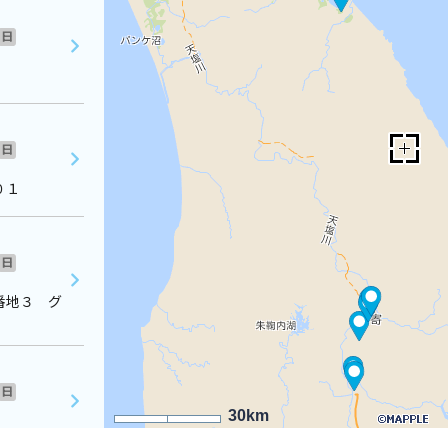
日
日
０１
日
番地３ グ
日
30km