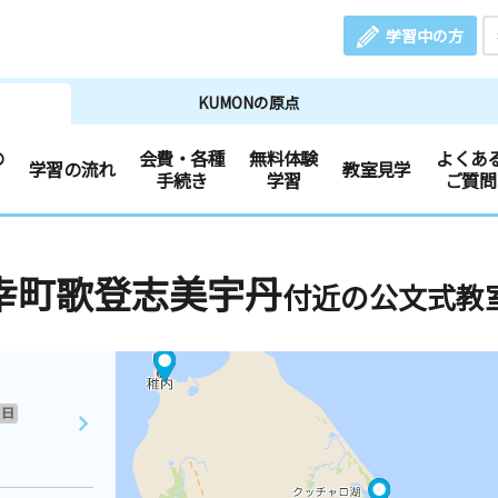
学習中の方
KUMONの原点
の
会費・各種
無料体験
よくあ
学習の流れ
教室見学
手続き
学習
ご質問
幸町歌登志美宇丹
付近の公文式教
日