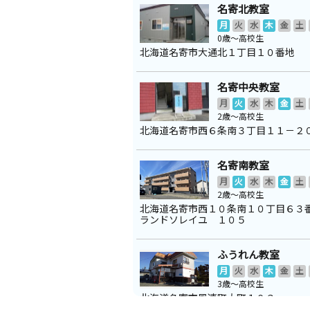
名寄北教室
月
火
水
木
金
土
0歳～高校生
北海道名寄市大通北１丁目１０番地
名寄中央教室
月
火
水
木
金
土
2歳～高校生
北海道名寄市西６条南３丁目１１－２
名寄南教室
月
火
水
木
金
土
2歳～高校生
北海道名寄市西１０条南１０丁目６３
ランドソレイユ １０５
ふうれん教室
月
火
水
木
金
土
3歳～高校生
北海道名寄市風連町大町１０３