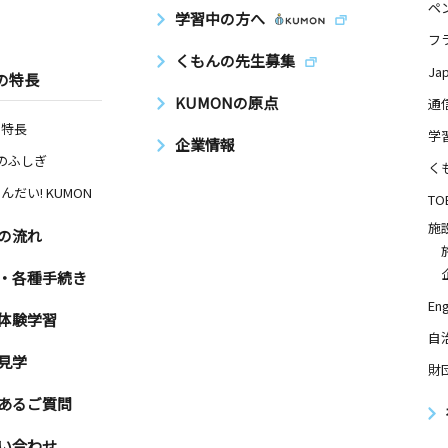
ペ
学習中の方へ
フ
くもんの先生募集
Ja
の特長
KUMONの原点
通
の特長
学
企業情報
Nのふしぎ
く
んだい! KUMON
TO
施
の流れ
・各種手続き
Eng
体験学習
自
見学
財
あるご質問
い合わせ