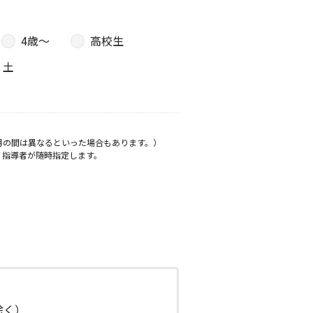
4歳〜
高校生
土
月の間は異なるといった場合もあります。）
、指導者が随時指定します。
日除く）