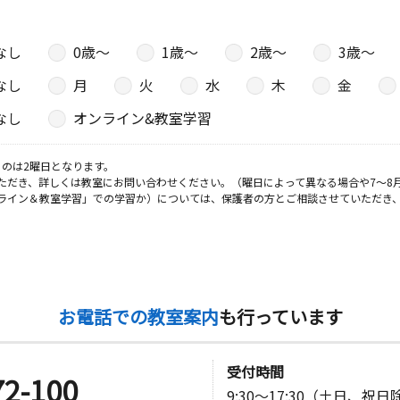
なし
0歳〜
1歳〜
2歳〜
3歳〜
日
なし
月
火
水
木
金
なし
オンライン&教室学習
日
のは2曜日となります。
ただき、詳しくは教室にお問い合わせください。（曜日によって異なる場合や7～8
番地３８
ライン＆教室学習」での学習か）については、保護者の方とご相談させていただき
日
お電話での教室案内
も行っています
日
受付時間
72-100
イーフロン
9:30～17:30（土日、祝