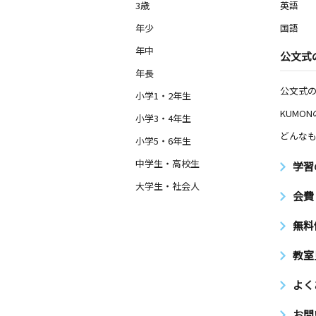
3歳
英語
年少
国語
年中
公文式
年長
公文式
小学1・2年生
KUMO
小学3・4年生
どんなも
小学5・6年生
中学生・高校生
学習
大学生・社会人
会費
無料
教室
よく
お問