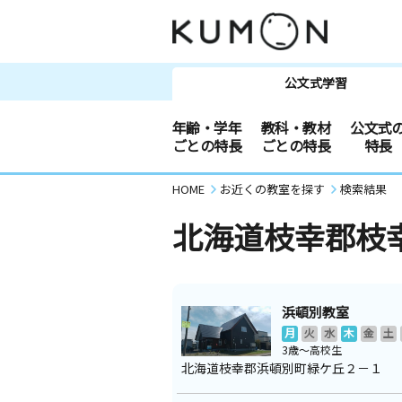
公文式学習
年齢・学年
教科・教材
公文式
ごとの特長
ごとの特長
特長
HOME
お近くの教室を探す
検索結果
北海道枝幸郡枝
浜頓別教室
月
火
水
木
金
土
3歳～高校生
北海道枝幸郡浜頓別町緑ケ丘２－１