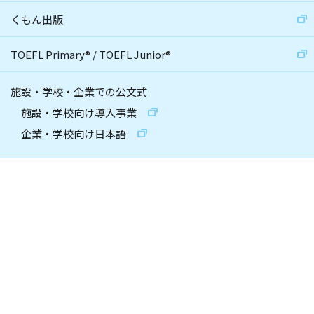
くもん出版
TOEFL Primary
®
/
TOEFL Junior
®
施設・学校・企業での公文式
施設・学校向け導入事業
企業・学校向け日本語
English Immersion Activities
自治体・省庁との連携
財団との連携
社員採用