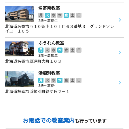
名寄南教室
月
火
水
木
金
土
日
2歳～高校生
北海道名寄市西１０条南１０丁目６３番地３ グランドソレ
イユ １０５
ふうれん教室
月
火
水
木
金
土
日
3歳～高校生
北海道名寄市風連町大町１０３
浜頓別教室
月
火
水
木
金
土
日
3歳～高校生
北海道枝幸郡浜頓別町緑ケ丘２－１
お電話での教室案内
も行っています