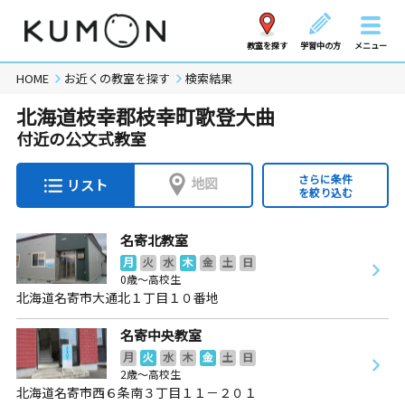
教室を探す
学習中の方
メニュー
HOME
お近くの教室を探す
検索結果
北海道枝幸郡枝幸町歌登大曲
付近の公文式教室
さらに条件
地図
リスト
を絞り込む
名寄北教室
月
火
水
木
金
土
日
0歳～高校生
北海道名寄市大通北１丁目１０番地
名寄中央教室
月
火
水
木
金
土
日
2歳～高校生
北海道名寄市西６条南３丁目１１－２０１