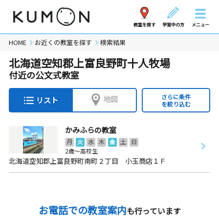
教室を探す
学習中の方
メニュー
HOME
お近くの教室を探す
検索結果
北海道空知郡上富良野町十人牧場
付近の公文式教室
さらに条件
地図
リスト
を絞り込む
かみふらの教室
月
火
水
木
金
土
日
2歳～高校生
北海道空知郡上富良野町南町２丁目 小玉商店１Ｆ
お電話での教室案内
も行っています