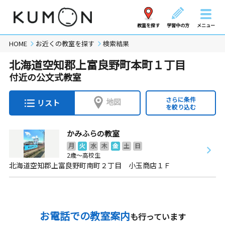
教室を探す
学習中の方
メニュー
HOME
お近くの教室を探す
検索結果
北海道空知郡上富良野町本町１丁目
付近の公文式教室
さらに条件
地図
リスト
を絞り込む
かみふらの教室
月
火
水
木
金
土
日
2歳～高校生
北海道空知郡上富良野町南町２丁目 小玉商店１Ｆ
お電話での教室案内
も行っています