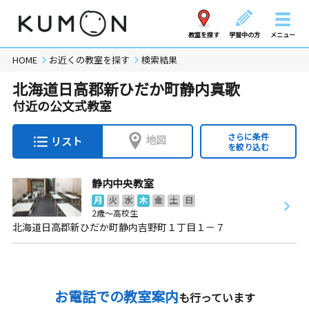
教室を探す
学習中の方
メニュー
HOME
お近くの教室を探す
検索結果
北海道日高郡新ひだか町静内真歌
付近の公文式教室
さらに条件
地図
リスト
を絞り込む
静内中央教室
月
火
水
木
金
土
日
2歳～高校生
北海道日高郡新ひだか町静内吉野町１丁目１－７
お電話での教室案内
も行っています