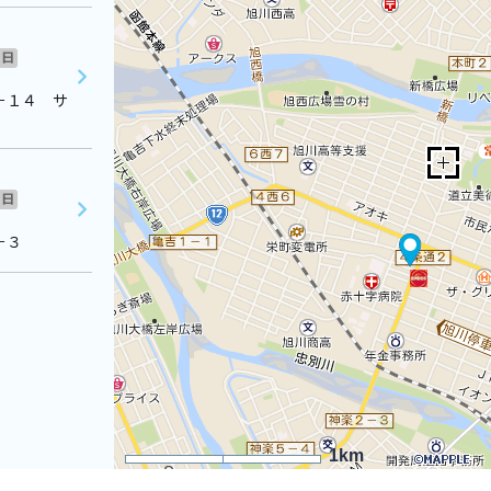
日
－１４ サ
日
－３
1km