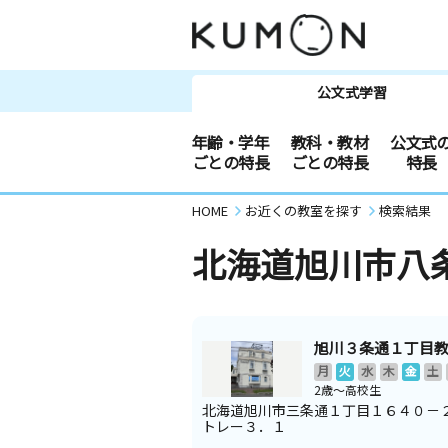
公文式学習
年齢・学年
教科・教材
公文式
ごとの特長
ごとの特長
特長
HOME
お近くの教室を探す
検索結果
北海道旭川市八
旭川３条通１丁目
月
火
水
木
金
土
2歳～高校生
北海道旭川市三条通１丁目１６４０－
トレー３．１