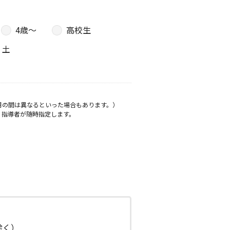
4歳〜
高校生
土
月の間は異なるといった場合もあります。）
、指導者が随時指定します。
日除く）