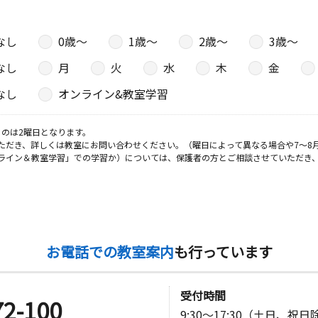
なし
0歳〜
1歳〜
2歳〜
3歳〜
なし
月
火
水
木
金
なし
オンライン&教室学習
のは2曜日となります。
ただき、詳しくは教室にお問い合わせください。（曜日によって異なる場合や7～8
ライン＆教室学習」での学習か）については、保護者の方とご相談させていただき
お電話での教室案内
も行っています
受付時間
72-100
9:30～17:30（土日、祝