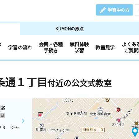
学習中の方
KUMONの原点
の
会費・各種
無料体験
よくあ
学習の流れ
教室見学
手続き
学習
ご質問
条通１丁目
付近の公文式教室
教室
日
２９ シャ