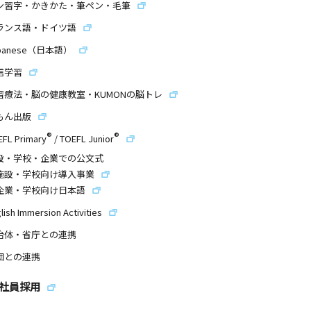
ン習字・かきかた・筆ペン・毛筆
ランス語・ドイツ語
panese（日本語）
信学習
習療法・脳の健康教室・KUMONの脳トレ
もん出版
®
®
EFL Primary
/
TOEFL Junior
設・学校・企業での公文式
施設・学校向け導入事業
企業・学校向け日本語
lish Immersion Activities
治体・省庁との連携
団との連携
社員採用