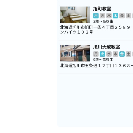
旭町教室
月
火
水
木
金
土
2歳～高校生
北海道旭川市旭町一条４丁目２５８９
ンハイツ１０２号
旭川大成教室
月
火
水
木
金
土
0歳～高校生
北海道旭川市五条通１２丁目１３６８