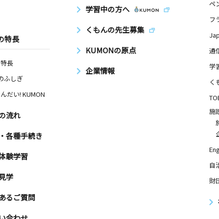
ペ
学習中の方へ
フ
くもんの先生募集
Ja
の特長
KUMONの原点
通
の特長
学
企業情報
Nのふしぎ
く
んだい! KUMON
TO
施
の流れ
・各種手続き
Eng
体験学習
自
見学
財
あるご質問
い合わせ