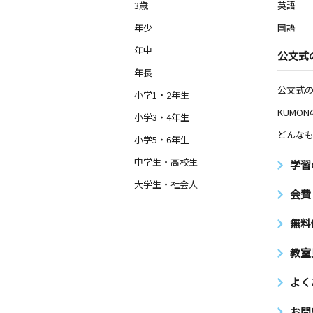
3歳
英語
年少
国語
年中
公文式
年長
公文式
小学1・2年生
KUMO
小学3・4年生
どんなも
小学5・6年生
中学生・高校生
学習
大学生・社会人
会費
無料
教室
よく
お問