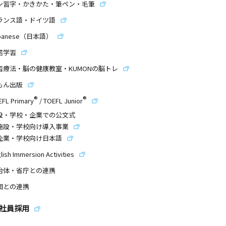
ン習字・かきかた・筆ペン・毛筆
ランス語・ドイツ語
panese（日本語）
信学習
習療法・脳の健康教室・KUMONの脳トレ
もん出版
®
®
EFL Primary
/
TOEFL Junior
設・学校・企業での公文式
施設・学校向け導入事業
企業・学校向け日本語
lish Immersion Activities
治体・省庁との連携
団との連携
社員採用