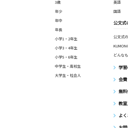
3歳
英語
年少
国語
年中
公文式
年長
公文式
小学1・2年生
KUMO
小学3・4年生
どんなも
小学5・6年生
中学生・高校生
学習
大学生・社会人
会費
無料
教室
よく
お問