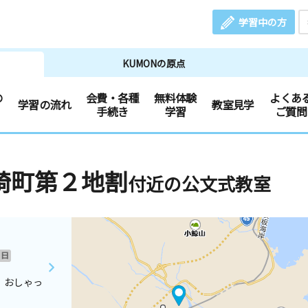
学習中の方
KUMONの原点
の
会費・各種
無料体験
よくあ
学習の流れ
教室見学
手続き
学習
ご質問
崎町第２地割
付近の公文式教室
日
 おしゃっ