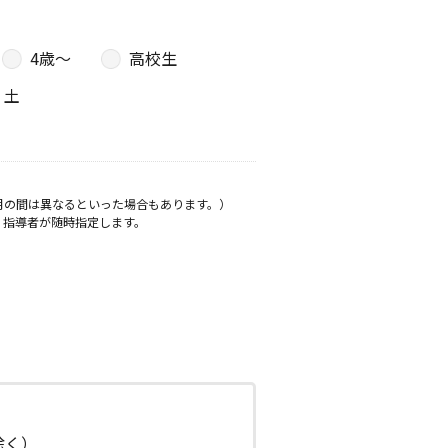
4歳〜
高校生
土
月の間は異なるといった場合もあります。）
、指導者が随時指定します。
日除く）