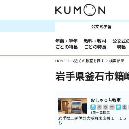
公文式学習
年齢・学年
教科・教材
公文式
ごとの特長
ごとの特長
特長
HOME
お近くの教室を探す
検索結果
岩手県釜石市箱
おしゃっち教室
月
火
水
木
金
土
3歳～高校生
岩手県上閉伊郡大槌町末広町１－１５
ち