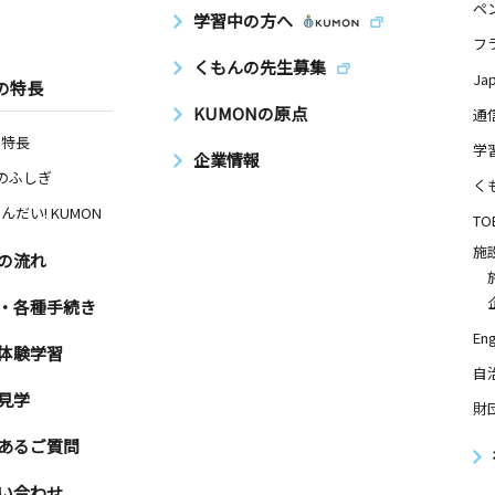
ペ
学習中の方へ
フ
くもんの先生募集
Ja
の特長
KUMONの原点
通
の特長
学
企業情報
Nのふしぎ
く
んだい! KUMON
TO
施
の流れ
・各種手続き
Eng
体験学習
自
見学
財
あるご質問
い合わせ