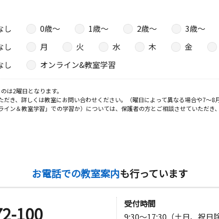
なし
0歳〜
1歳〜
2歳〜
3歳〜
なし
月
火
水
木
金
なし
オンライン&教室学習
のは2曜日となります。
ただき、詳しくは教室にお問い合わせください。（曜日によって異なる場合や7～8
ライン＆教室学習」での学習か）については、保護者の方とご相談させていただき
お電話での教室案内
も行っています
受付時間
72-100
9:30～17:30（土日、祝