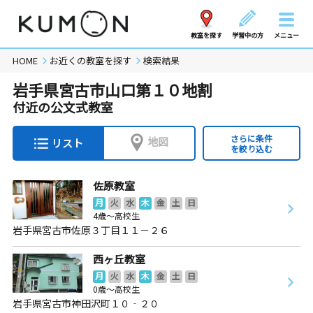
教室を探す
学習中の方
メニュー
HOME
お近くの教室を探す
検索結果
岩手県宮古市山口第１０地割
付近の公文式教室
さらに条件
地図
リスト
を絞り込む
佐原教室
月
火
水
木
金
土
日
4歳～高校生
岩手県宮古市佐原３丁目１１－２６
西ヶ丘教室
月
火
水
木
金
土
日
0歳～高校生
岩手県宮古市神田沢町１０‐２０